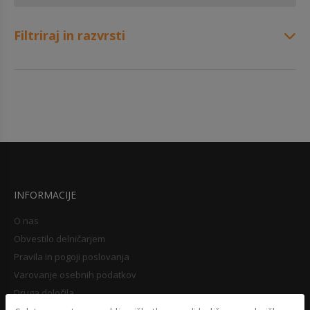
Filtriraj in razvrsti
INFORMACIJE
O nas
Obvestilo delničarjem
Pravila in pogoji poslovanja
Varovanje osebnih podatkov
Druga določila