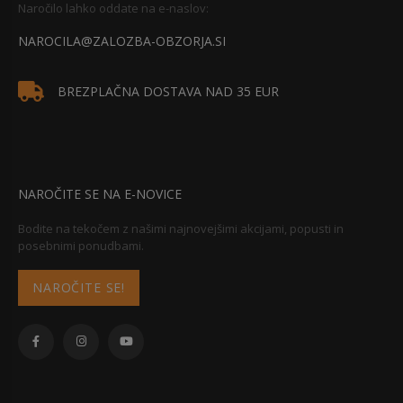
Naročilo lahko oddate na e-naslov:
NAROCILA@ZALOZBA-OBZORJA.SI
BREZPLAČNA DOSTAVA NAD 35 EUR
NAROČITE SE NA E-NOVICE
Bodite na tekočem z našimi najnovejšimi akcijami, popusti in
posebnimi ponudbami.
NAROČITE SE!