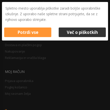
Varovanje osebnih podatkov
Spletno mesto uporablja piškotke zaradi boljše uporabniške
Druga določila
izkušnje. Z uporabo naše spletne strani potrjujete, da se z
Pravilnik o zasebnosti
njihovo uporabo strinjate.
Pravno obvestilo
Potrdi vse
Več o piškotkih
NAKUPOVANJE
Dostava in plačilni pogoji
Nakupovanje
Reklamacija in vračila blaga
MOJ RAČUN
Prijava uporabnika
Poglej košarico
Moj seznam želja