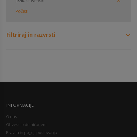
Jezik
slovenski
Počisti
Filtriraj in razvrsti
INFORMACIJE
O nas
Obvestilo delničarjem
Pravila in pogoji poslovanja