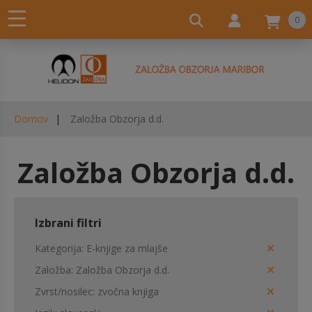
0
Domov
Založba Obzorja d.d.
Založba Obzorja d.d.
Izbrani filtri
Kategorija
E-knjige za mlajše
Založba
Založba Obzorja d.d.
Zvrst/nosilec
zvočna knjiga