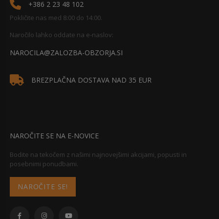
+386 2 23 48 102
Pokličite nas med 8:00 do 14:00.
Naročilo lahko oddate na e-naslov:
NAROCILA@ZALOZBA-OBZORJA.SI
BREZPLAČNA DOSTAVA NAD 35 EUR
NAROČITE SE NA E-NOVICE
Bodite na tekočem z našimi najnovejšimi akcijami, popusti in
posebnimi ponudbami.
NAROČITE SE!