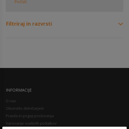
Počisti
Filtriraj in razvrsti
INFORMACIJE
O nas
Obvestilo delničarjem
Pravila in pogoji poslovanja
Varovanje osebnih podatkov