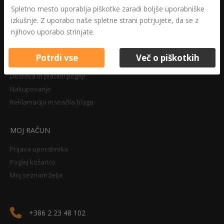
Druga določila
Spletno mesto uporablja piškotke zaradi boljše uporabniške
Pravilnik o zasebnosti
izkušnje. Z uporabo naše spletne strani potrjujete, da se z
Pravno obvestilo
njihovo uporabo strinjate.
Potrdi vse
Več o piškotkih
NAKUPOVANJE
Dostava in plačilni pogoji
Nakupovanje
Reklamacija in vračila blaga
MOJ RAČUN
Prijava uporabnika
Poglej košarico
Moj seznam želja
+386 2 23 48 102