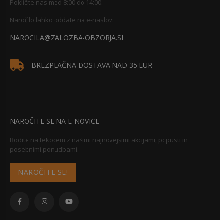
Pokličite nas med 8:00 do 14:00.
Naročilo lahko oddate na e-naslov:
NAROCILA@ZALOZBA-OBZORJA.SI
BREZPLAČNA DOSTAVA NAD 35 EUR
NAROČITE SE NA E-NOVICE
Bodite na tekočem z našimi najnovejšimi akcijami, popusti in
posebnimi ponudbami.
NAROČITE SE!