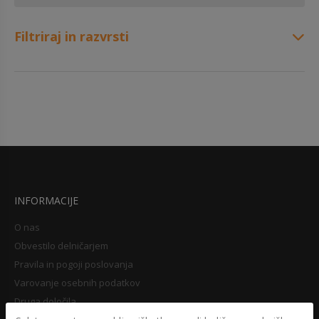
Filtriraj in razvrsti
INFORMACIJE
O nas
Obvestilo delničarjem
Pravila in pogoji poslovanja
Varovanje osebnih podatkov
Druga določila