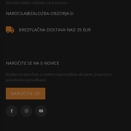
Naročilo lahko oddate na e-naslov:
NAROCILA@ZALOZBA-OBZORJA.SI
BREZPLAČNA DOSTAVA NAD 35 EUR
NAROČITE SE NA E-NOVICE
Bodite na tekočem z našimi najnovejšimi akcijami, popusti in
posebnimi ponudbami.
NAROČITE SE!