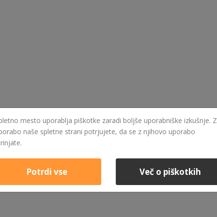
pletno mesto uporablja piškotke zaradi boljše uporabniške izkušnje. Z
porabo naše spletne strani potrjujete, da se z njihovo uporabo
trinjate.
Potrdi vse
Več o piškotkih