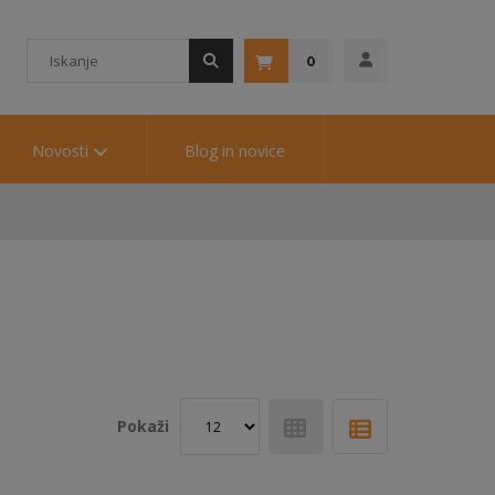
0
Novosti
Blog in novice
Pokaži