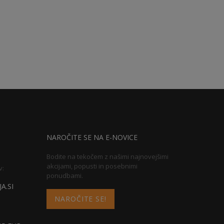
NAROČITE SE NA E-NOVICE
Bodite na tekočem z našimi najnovejšimi
akcijami, popusti in posebnimi
v:
ponudbami.
A.SI
NAROČITE SE!