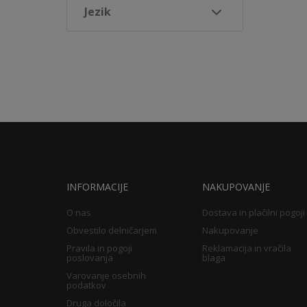
Jezik
INFORMACIJE
NAKUPOVANJE
O nas
Dostava in plačilni pogoji
Obvestilo delničarjem
Nakupovanje
Pravila in pogoji
Reklamacija in vračila
poslovanja
blaga
Varovanje osebnih
podatkov
Druga določila