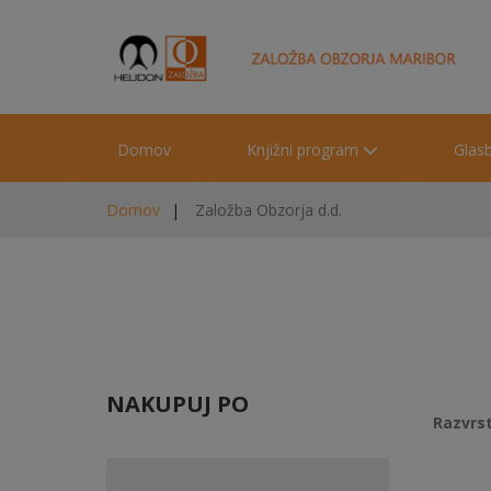
Domov
Knjižni program
Glas
Domov
Založba Obzorja d.d.
NAKUPUJ PO
Razvrst