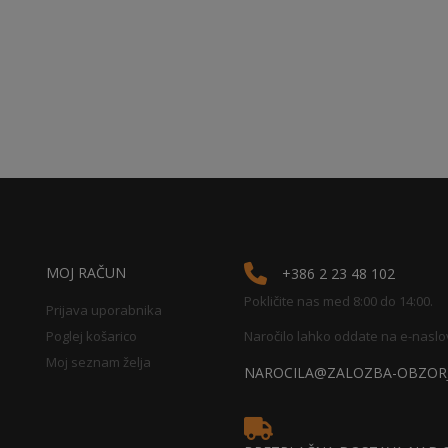
MOJ RAČUN
+386 2 23 48 102
Pokličite nas med 8:00 do 14:00.
Prijava uporabnika
Poglej košarico
Naročilo lahko oddate na e-naslo
Moj seznam želja
NAROCILA@ZALOZBA-OBZORJ