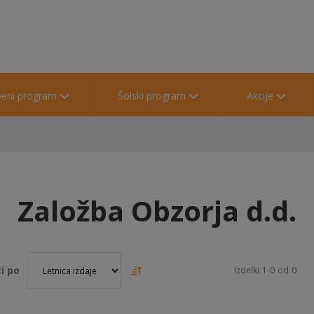
beni program
Šolski program
Akcije
Založba Obzorja d.d.
i po
Izdelki
1
-
0
od
0