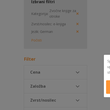
Izbrani filtri
Zvočne knjige za
Kategorija
otroke
Zvrst/nosilec
e-knjiga
Jezik
German
Počisti
Filter
S
u
Cena
s
Založba
Zvrst/nosilec