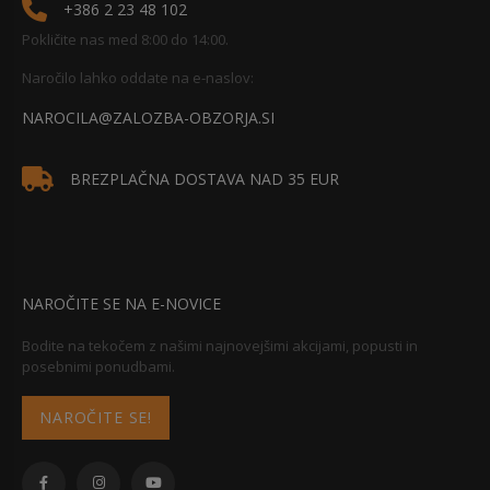
+386 2 23 48 102
Pokličite nas med 8:00 do 14:00.
Naročilo lahko oddate na e-naslov:
NAROCILA@ZALOZBA-OBZORJA.SI
BREZPLAČNA DOSTAVA NAD 35 EUR
NAROČITE SE NA E-NOVICE
Bodite na tekočem z našimi najnovejšimi akcijami, popusti in
posebnimi ponudbami.
NAROČITE SE!