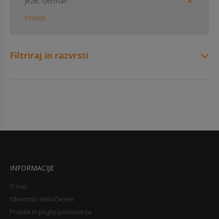
Jezik
German
Počisti
Filtriraj in razvrsti
INFORMACIJE
O nas
Obvestilo delničarjem
Pravila in pogoji poslovanja