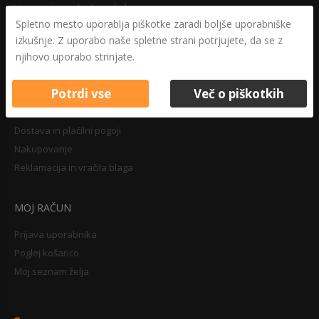
Varovanje osebnih podatkov
Spletno mesto uporablja piškotke zaradi boljše uporabniške
Druga določila
izkušnje. Z uporabo naše spletne strani potrjujete, da se z
Pravilnik o zasebnosti
njihovo uporabo strinjate.
Pravno obvestilo
Potrdi vse
Več o piškotkih
NAKUPOVANJE
Dostava in plačilni pogoji
Nakupovanje
Reklamacija in vračila blaga
MOJ RAČUN
Prijava uporabnika
Poglej košarico
Moj seznam želja