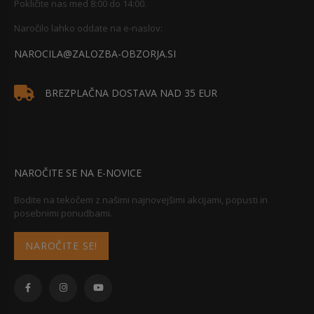
Pokličite nas med 8:00 do 14:00.
Naročilo lahko oddate na e-naslov:
NAROCILA@ZALOZBA-OBZORJA.SI
BREZPLAČNA DOSTAVA NAD 35 EUR
NAROČITE SE NA E-NOVICE
Bodite na tekočem z našimi najnovejšimi akcijami, popusti in
posebnimi ponudbami.
NAROČITE SE!