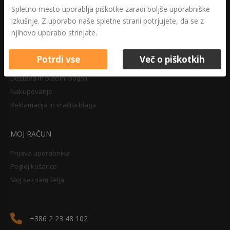
Druga določila
Spletno mesto uporablja piškotke zaradi boljše uporabniške
Pravilnik o zasebnosti
izkušnje. Z uporabo naše spletne strani potrjujete, da se z
Pravno obvestilo
njihovo uporabo strinjate.
Potrdi vse
Več o piškotkih
NAKUPOVANJE
Dostava in plačilni pogoji
Nakupovanje
Reklamacija in vračila blaga
MOJ RAČUN
Prijava uporabnika
Poglej košarico
Moj seznam želja
+386 2 23 48 102