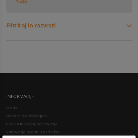
Počisti
Filtriraj in razvrsti
INFORMACIJE
O nas
Obvestilo delničarjem
Pravila in pogoji poslovanja
Varovanje osebnih podatkov