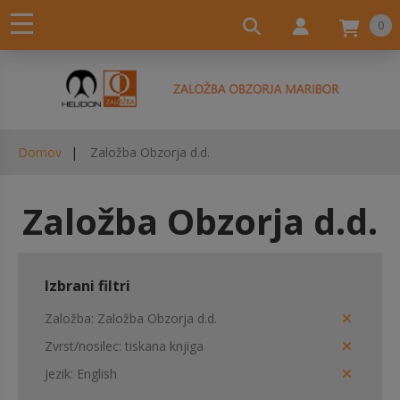
0
Domov
Založba Obzorja d.d.
Založba Obzorja d.d.
Izbrani filtri
Založba
Založba Obzorja d.d.
Zvrst/nosilec
tiskana knjiga
Jezik
English