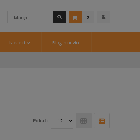
0
Novosti
Blog in novice
Pokaži