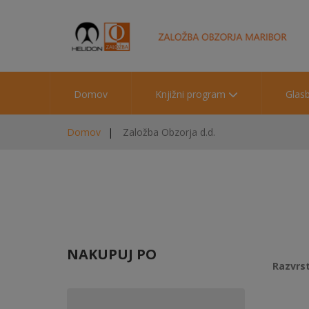
Domov
Knjižni program
Glas
Domov
Založba Obzorja d.d.
NAKUPUJ PO
Razvrst