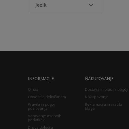
Jezik
INFORMACIJE
NAKUPOVANJE
O nas
Dostava in plačilni pogoji
Obvestilo delničarjem
Nakupovanje
Pravila in pogoji
Reklamacija in vračila
poslovanja
blaga
Varovanje osebnih
podatkov
Druga določila