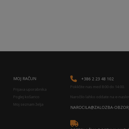
MOJ RAČUN
+386 2 23 48 102
Pokličite nas med 8:00 do 14:00.
Prijava uporabnika
Poglej košarico
Naročilo lahko oddate na e-naslo
Moj seznam želja
NAROCILA@ZALOZBA-OBZORJ