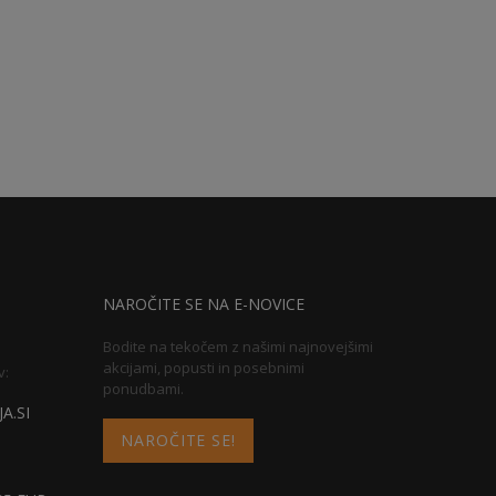
NAROČITE SE NA E-NOVICE
Bodite na tekočem z našimi najnovejšimi
akcijami, popusti in posebnimi
v:
ponudbami.
A.SI
NAROČITE SE!