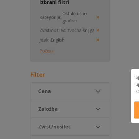
Izbrani filtri
Ostalo učno
Kategorija
gradivo
Zvrst/nosilec
zvočna knjiga
Jezik
English
Počisti
Filter
S
u
Cena
s
Založba
Zvrst/nosilec