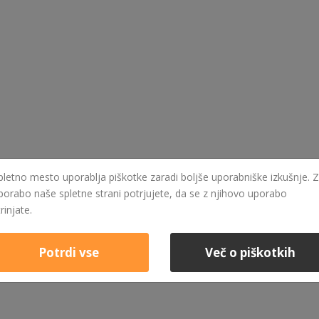
pletno mesto uporablja piškotke zaradi boljše uporabniške izkušnje. Z
porabo naše spletne strani potrjujete, da se z njihovo uporabo
trinjate.
Potrdi vse
Več o piškotkih