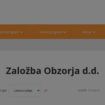
beni program
Šolski program
Akcije
Založba Obzorja d.d.
i po
Izdelki
1
-
0
od
0