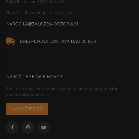
Pokličite nas med 8:00 do 14:00.
Naročilo lahko oddate na e-naslov:
NAROCILA@ZALOZBA-OBZORJA.SI
BREZPLAČNA DOSTAVA NAD 35 EUR
NAROČITE SE NA E-NOVICE
Bodite na tekočem z našimi najnovejšimi akcijami, popusti in
posebnimi ponudbami.
NAROČITE SE!