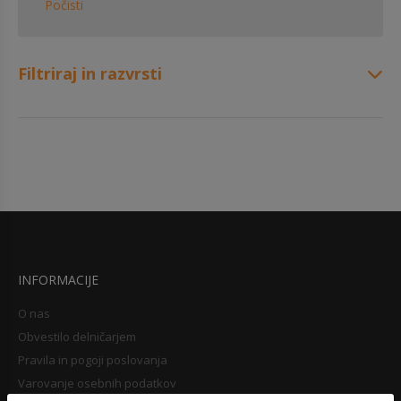
Počisti
Filtriraj in razvrsti
INFORMACIJE
O nas
Obvestilo delničarjem
Pravila in pogoji poslovanja
Varovanje osebnih podatkov