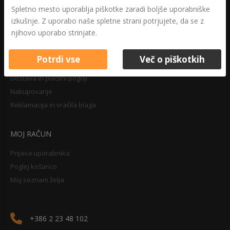
Druga določila
Spletno mesto uporablja piškotke zaradi boljše uporabniške
Pravilnik o zasebnosti
izkušnje. Z uporabo naše spletne strani potrjujete, da se z
Pravno obvestilo
njihovo uporabo strinjate.
Potrdi vse
Več o piškotkih
NAKUPOVANJE
Dostava in plačilni pogoji
Nakupovanje
Reklamacija in vračila blaga
MOJ RAČUN
Prijava uporabnika
Poglej košarico
Moj seznam želja
+386 2 23 48 102