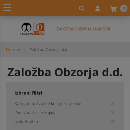
0
Domov
Založba Obzorja d.d.
Založba Obzorja d.d.
Izbrani filtri
Kategorija
Zvočne knjige za otroke
Zvrst/nosilec
e-knjiga
Jezik
English