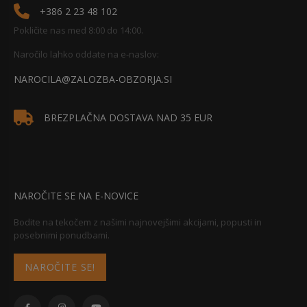
+386 2 23 48 102
Pokličite nas med 8:00 do 14:00.
Naročilo lahko oddate na e-naslov:
NAROCILA@ZALOZBA-OBZORJA.SI
BREZPLAČNA DOSTAVA NAD 35 EUR
NAROČITE SE NA E-NOVICE
Bodite na tekočem z našimi najnovejšimi akcijami, popusti in
posebnimi ponudbami.
NAROČITE SE!