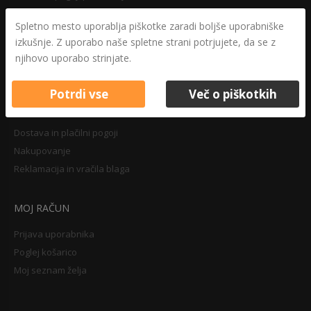
Varovanje osebnih podatkov
Spletno mesto uporablja piškotke zaradi boljše uporabniške
Druga določila
izkušnje. Z uporabo naše spletne strani potrjujete, da se z
Pravilnik o zasebnosti
njihovo uporabo strinjate.
Pravno obvestilo
Potrdi vse
Več o piškotkih
NAKUPOVANJE
Dostava in plačilni pogoji
Nakupovanje
Reklamacija in vračila blaga
MOJ RAČUN
Prijava uporabnika
Poglej košarico
Moj seznam želja