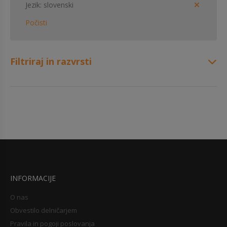
Jezik
slovenski
Počisti
Filtriraj in razvrsti
INFORMACIJE
O nas
Obvestilo delničarjem
Pravila in pogoji poslovanja