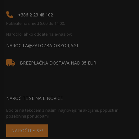
+386 2 23 48 102
Pokličite nas med 8:00 do 14:00.
Naročilo lahko oddate na e-naslov:
NAROCILA@ZALOZBA-OBZORJA.SI
BREZPLAČNA DOSTAVA NAD 35 EUR
NAROČITE SE NA E-NOVICE
Bodite na tekočem z našimi najnovejšimi akcijami, popusti in
posebnimi ponudbami.
NAROČITE SE!