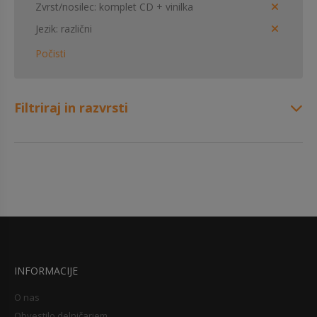
Zvrst/nosilec
komplet CD + vinilka
Jezik
različni
Počisti
Filtriraj in razvrsti
INFORMACIJE
O nas
Obvestilo delničarjem