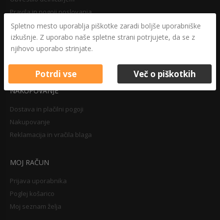
Pravila in pogoji poslovanja
Varovanje osebnih podatkov
Spletno mesto uporablja piškotke zaradi boljše uporabniške
izkušnje. Z uporabo naše spletne strani potrjujete, da se z
Druga določila
njihovo uporabo strinjate.
Pravilnik o zasebnosti
Pravno obvestilo
Potrdi vse
Več o piškotkih
NAKUPOVANJE
Dostava in plačilni pogoji
Nakupovanje
Reklamacija in vračila blaga
MOJ RAČUN
Prijava uporabnika
Poglej košarico
Moj seznam želja