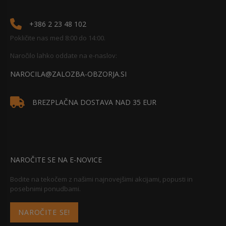
+386 2 23 48 102
Pokličite nas med 8:00 do 14:00.
Naročilo lahko oddate na e-naslov:
NAROCILA@ZALOZBA-OBZORJA.SI
BREZPLAČNA DOSTAVA NAD 35 EUR
NAROČITE SE NA E-NOVICE
Bodite na tekočem z našimi najnovejšimi akcijami, popusti in
posebnimi ponudbami.
NAROČITE SE!