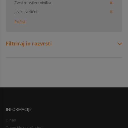
Zvrst/nosilec
vinilka
Jezik
različni
Počisti
Filtriraj in razvrsti
INFORMACIJE
O nas
Obvestilo delničarjem