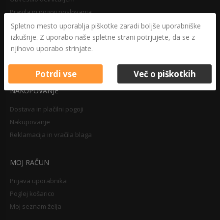
Pravila in pogoji poslovanja
Varovanje osebnih podatkov
Spletno mesto uporablja piškotke zaradi boljše uporabniške
izkušnje. Z uporabo naše spletne strani potrjujete, da se z
Druga določila
njihovo uporabo strinjate.
Pravilnik o zasebnosti
Pravno obvestilo
Potrdi vse
Več o piškotkih
NAKUPOVANJE
Dostava in plačilni pogoji
Nakupovanje
Reklamacija in vračila blaga
MOJ RAČUN
Prijava uporabnika
Poglej košarico
Moj seznam želja