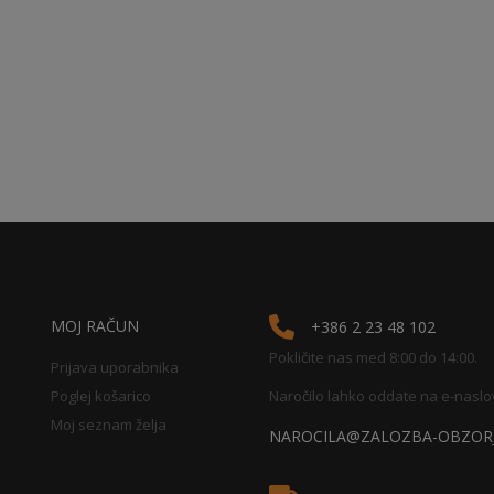
MOJ RAČUN
+386 2 23 48 102
Pokličite nas med 8:00 do 14:00.
Prijava uporabnika
Poglej košarico
Naročilo lahko oddate na e-naslo
Moj seznam želja
NAROCILA@ZALOZBA-OBZORJ