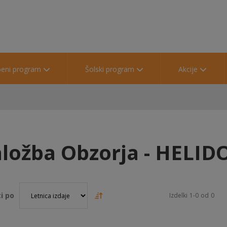
beni program
Šolski program
Akcije
aložba Obzorja - HELID
i po
Izdelki
1
-
0
od
0