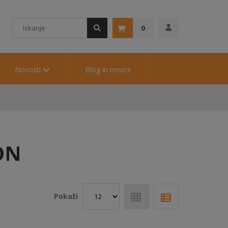
0
Novosti
Blog in novice
ON
Pokaži