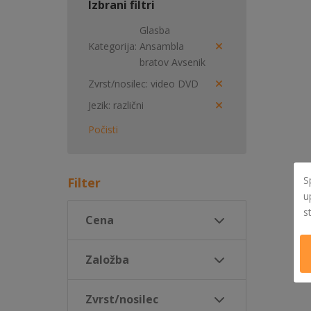
Izbrani filtri
Glasba
Kategorija
Ansambla
bratov Avsenik
Zvrst/nosilec
video DVD
Jezik
različni
Počisti
S
Filter
u
s
Cena
Založba
Zvrst/nosilec