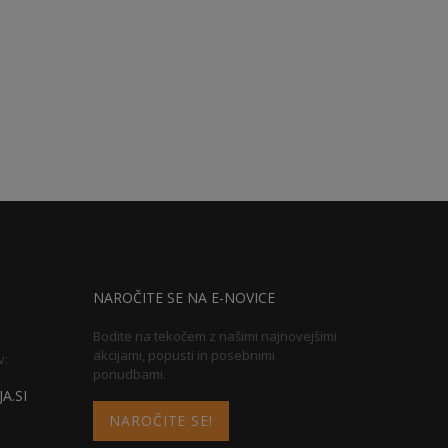
NAROČITE SE NA E-NOVICE
Bodite na tekočem z našimi najnovejšimi
akcijami, popusti in posebnimi
v:
ponudbami.
A.SI
NAROČITE SE!