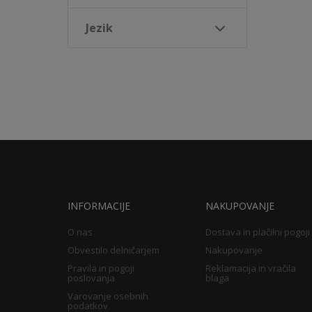
Jezik
INFORMACIJE
NAKUPOVANJE
O nas
Dostava in plačilni pogoji
Obvestilo delničarjem
Nakupovanje
Pravila in pogoji
Reklamacija in vračila
poslovanja
blaga
Varovanje osebnih
podatkov