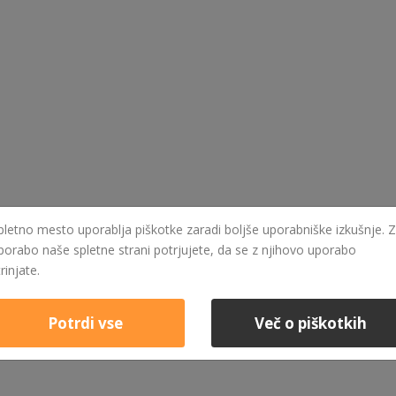
pletno mesto uporablja piškotke zaradi boljše uporabniške izkušnje. Z
porabo naše spletne strani potrjujete, da se z njihovo uporabo
trinjate.
Potrdi vse
Več o piškotkih