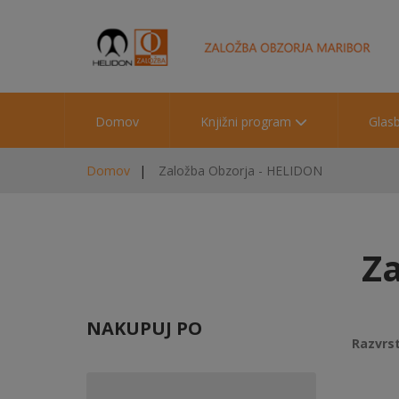
Domov
Knjižni program
Glas
Domov
Založba Obzorja - HELIDON
Z
NAKUPUJ PO
Razvrst