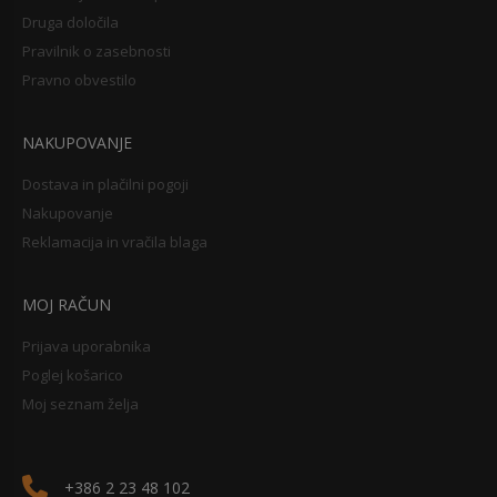
Druga določila
Pravilnik o zasebnosti
Pravno obvestilo
NAKUPOVANJE
Dostava in plačilni pogoji
Nakupovanje
Reklamacija in vračila blaga
MOJ RAČUN
Prijava uporabnika
Poglej košarico
Moj seznam želja
+386 2 23 48 102