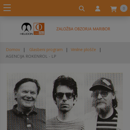
0
Domov
Glasbeni program
Vinilne plošče
AGENCIJA ROKENROL - LP