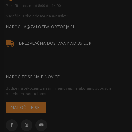
Pokličite nas med 8:00 do 14:00.
Naročilo lahko oddate na e-naslov:
NAROCILA@ZALOZBA-OBZORJA.SI
BREZPLAČNA DOSTAVA NAD 35 EUR
NAROČITE SE NA E-NOVICE
Bodite na tekočem z našimi najnovejšimi akcijami, popusti in
posebnimi ponudbami.
NAROČITE SE!