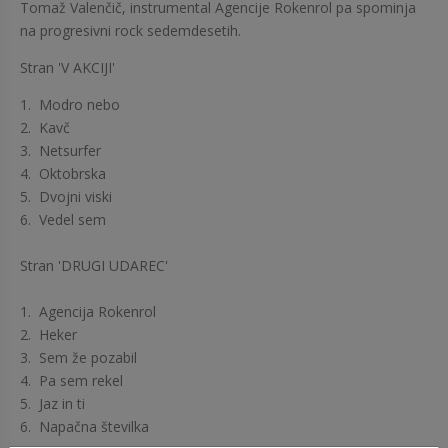
Tomaž Valenčič, instrumental Agencije Rokenrol pa spominja
na progresivni rock sedemdesetih.
Stran 'V AKCIJI'
1. Modro nebo
2. Kavč
3. Netsurfer
4. Oktobrska
5. Dvojni viski
6. Vedel sem
Stran 'DRUGI UDAREC'
1. Agencija Rokenrol
2. Heker
3. Sem že pozabil
4. Pa sem rekel
5. Jaz in ti
6. Napačna številka