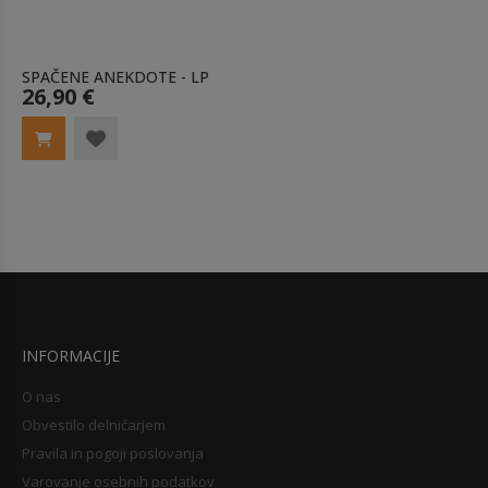
SPAČENE ANEKDOTE - LP
26,90 €
INFORMACIJE
O nas
Obvestilo delničarjem
Pravila in pogoji poslovanja
Varovanje osebnih podatkov