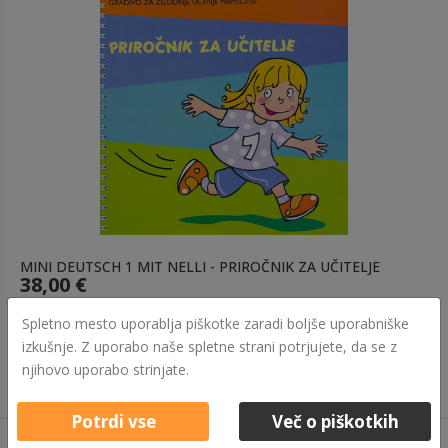
MINI DEUTSCH 1 MIT NELLI - PRIROČNIK ZA UČITELJE
38,00 €
Izvedi več
Spletno mesto uporablja piškotke zaradi boljše uporabniške
izkušnje. Z uporabo naše spletne strani potrjujete, da se z
njihovo uporabo strinjate.
Potrdi vse
Več o piškotkih