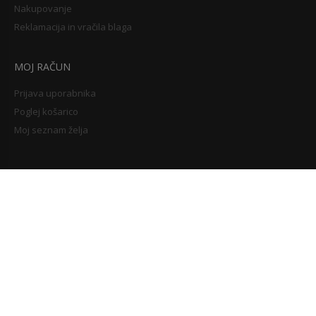
Nakupovanje
Reklamacija in vračila blaga
MOJ RAČUN
Prijava uporabnika
Poglej košarico
Moj seznam želja
+386 2 23 48 102
Pokličite nas med 8:00 do 14:00.
Naročilo lahko oddate na e-naslov:
NAROCILA@ZALOZBA-OBZORJA.SI
BREZPLAČNA DOSTAVA NAD 35 EUR