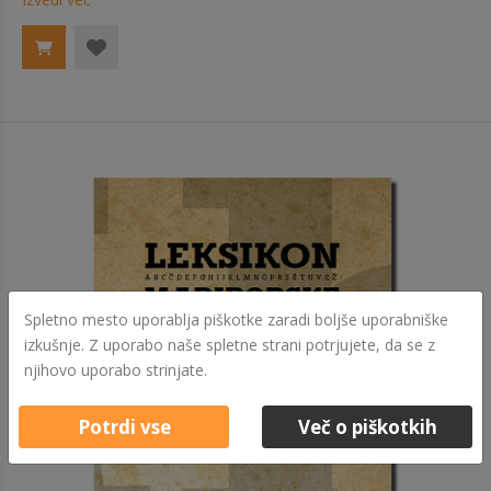
Spletno mesto uporablja piškotke zaradi boljše uporabniške
izkušnje. Z uporabo naše spletne strani potrjujete, da se z
njihovo uporabo strinjate.
Potrdi vse
Več o piškotkih