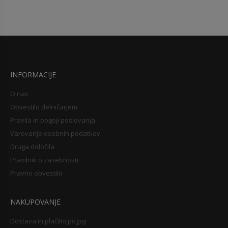
INFORMACIJE
O nas
Obvestilo delničarjem
Pravila in pogoji poslovanja
Varovanje osebnih podatkov
Druga določila
Pravilnik o zasebnosti
Pravno obvestilo
NAKUPOVANJE
Dostava in plačilni pogoji