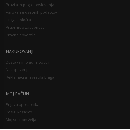
Pravila in pogoji poslovanja
Varovanje osebnih podatkov
Druga določila
Pravilnik o zasebnosti
Pravno obvestilo
NAKUPOVANJE
Dostava in plačilni pogoji
Nakupovanje
Reklamacija in vračila blaga
MOJ RAČUN
Prijava uporabnika
Poglej košarico
Moj seznam želja