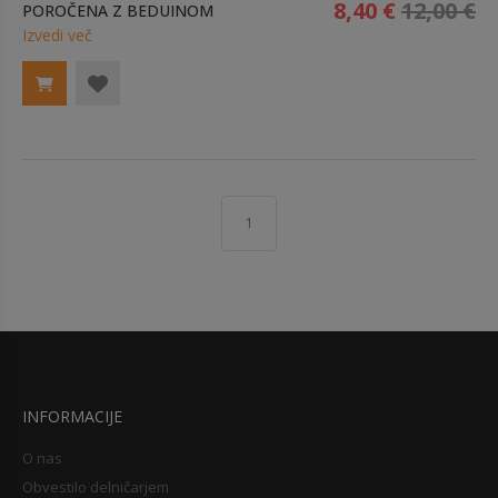
8,40 €
12,00 €
POROČENA Z BEDUINOM
Izvedi več
1
INFORMACIJE
O nas
Obvestilo delničarjem