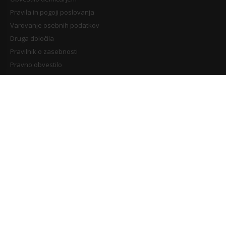
Pravila in pogoji poslovanja
Varovanje osebnih podatkov
Druga določila
Pravilnik o zasebnosti
Pravno obvestilo
NAKUPOVANJE
Dostava in plačilni pogoji
Nakupovanje
Reklamacija in vračila blaga
MOJ RAČUN
Prijava uporabnika
Poglej košarico
Moj seznam želja