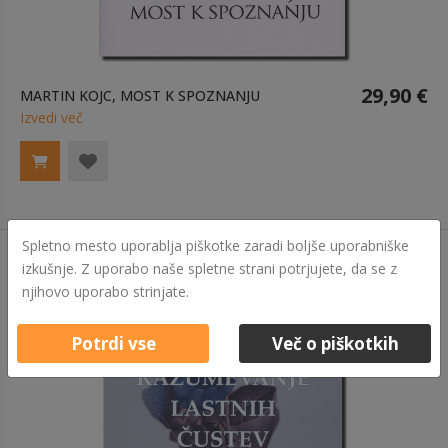
29,90 €
MARTIN KOJC, MOST K SPOZNANJU
Izvedi več
Spletno mesto uporablja piškotke zaradi boljše uporabniške
izkušnje. Z uporabo naše spletne strani potrjujete, da se z
njihovo uporabo strinjate.
Potrdi vse
Več o piškotkih