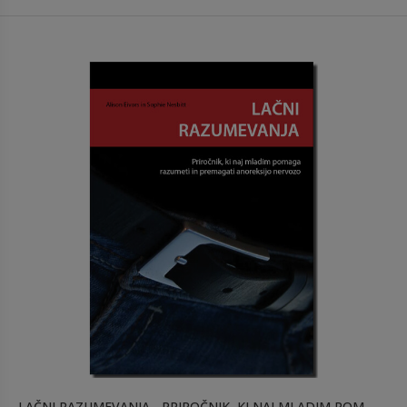
LAČNI RAZUMEVANJA - PRIROČNIK, KI NAJ MLADIM POMAGA RAZUMETI IN PREMAGATI ANOREKSIJO NERVOZO