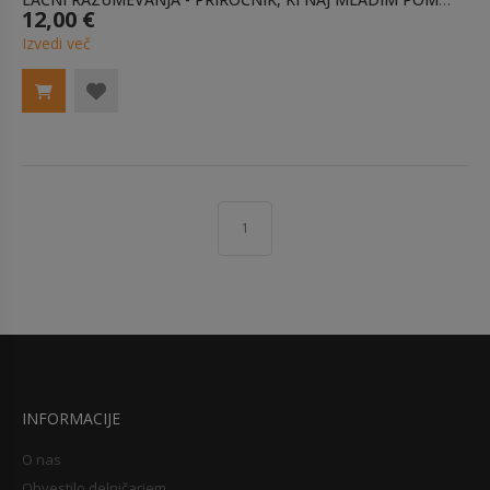
12,00 €
Izvedi več
1
INFORMACIJE
O nas
Obvestilo delničarjem