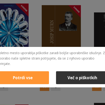
pletno mesto uporablja piškotke zaradi boljše uporabniške izkušnje. Z
porabo naše spletne strani potrjujete, da se z njihovo uporabo
trinjate.
9,99 €
4,99 €
NASMEHI IN KAMNI E-KNJIGA
PESMI JOSIPA MURNA E-KNJIGA
eč
Izvedi več
Izvedi v
Potrdi vse
Več o piškotkih