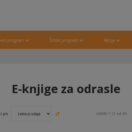
beni program
Šolski program
Akcije
E-knjige za odrasle
i po
Izdelki
1
-
12
od
60