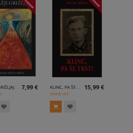
7,99 €
15,99 €
VRAŽJI GRIŽLJAJ E-KNJIGA
KLINC, PA ŠE TRST! E-KNJIGA
eč
Izvedi več