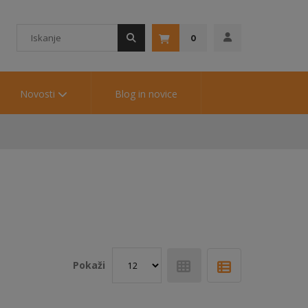
0
Novosti
Blog in novice
Pokaži