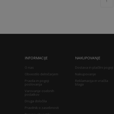
1
INFORMACIJE
NAKUPOVANJE
O nas
Dostava in plačilni pogoji
Obvestilo delničarjem
Nakupovanje
Pravila in pogoji
Reklamacija in vračila
poslovanja
blaga
Varovanje osebnih
podatkov
Druga določila
Pravilnik o zasebnosti