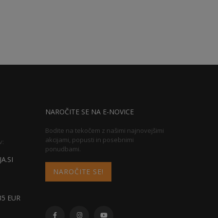
NAROČITE SE NA E-NOVICE
Bodite na tekočem z našimi najnovejšimi
akcijami, popusti in posebnimi
v:
ponudbami.
A.SI
NAROČITE SE!
5 EUR