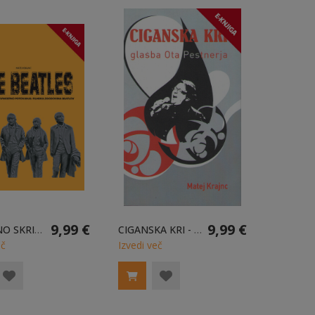
9,99 €
9,99 €
ČAROBNO SKRIVNOSTNO POTOVANJE: FILMSKA ZGODOVINA BEATLOV E-KNJIGA
CIGANSKA KRI - GLASBA OTA PESTNERJA E-KNJIGA
eč
Izvedi več