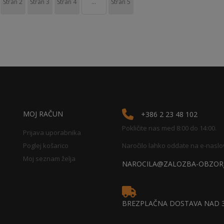
Stran
2
Stran
3
Stran
4
...
Stran
5
MOJ RAČUN
+386 2 23 48 102
Pokličite nas med 8:00 do 14:00.
Prijava uporabnika
Poglej košarico
Naročilo lahko oddate na e-naslo
Moj seznam želja
NAROCILA@ZALOZBA-OBZORJ
BREZPLAČNA DOSTAVA NAD 3