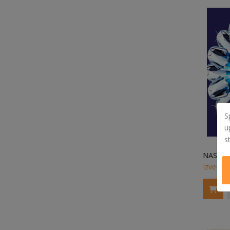
S
u
s
Izvedi v