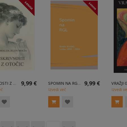
9,99 €
9,99 €
SKRIVNOSTI Z OTOČIC E-KNJIGA
SPOMIN NA RGL E-KNJIGA
eč
Izvedi več
Izvedi v