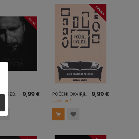
9,99 €
9,99 €
TRILOGIJA / IZBRANE PESMI 2015-2022 E-KNJIGA
POČENI OKVIRJI E-KNJIGA
eč
Izvedi več