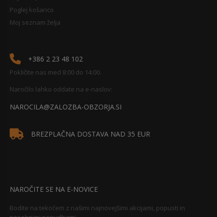
Poglej košarico
Moj seznam želja
+386 2 23 48 102
Pokličite nas med 8:00 do 14:00.
Naročilo lahko oddate na e-naslov:
NAROCILA@ZALOZBA-OBZORJA.SI
BREZPLAČNA DOSTAVA NAD 35 EUR
NAROČITE SE NA E-NOVICE
Bodite na tekočem z našimi najnovejšimi akcijami, popusti in