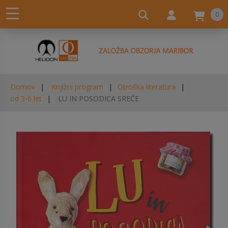
0
Domov
Knjižni program
Otroška literatura
od 3-6 let
LU IN POSODICA SREČE