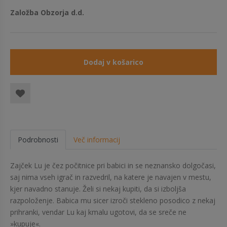
Založba Obzorja d.d.
Dodaj v košarico
Podrobnosti
Več informacij
Zajček Lu je čez počitnice pri babici in se neznansko dolgočasi,
saj nima vseh igrač in razvedril, na katere je navajen v mestu,
kjer navadno stanuje. Želi si nekaj kupiti, da si izboljša
razpoloženje. Babica mu sicer izroči stekleno posodico z nekaj
prihranki, vendar Lu kaj kmalu ugotovi, da se sreče ne
»kupuje«.