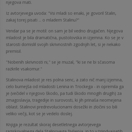
njegova mati.
Iz avtorjevega uvoda: "Vsi mladi so enaki, je govoril Stalin,
zakaj torej pisati ... o mladem Stalinu?"
Vendar pa se je motil: on sam je bil vedno drugačen. Njegova
mladost je bila dramatična, pustolovska in izjemna. Ko se je v
starosti domislil svojih skrivnostnih zgodnjih let, si je nekako
premisil.
"Nobenih skrivnosti ni," se je muzal, "ki se ne bi sčasoma
razkrile vsakomur."
Stalinova mladost je res polna senc, a zato nič manj izjemna,
celo burnejša od mladosti Lenina in Trockega - in opremila ga
je (večidel v njegovo škodo, pa tudi škodo mnogih drugih) za
zmagoslavja, tragedije in surovosti, ki jih prinaša neomejena
oblast. Stalinovi predrevolucionarni dosežki in zločini so bili
veliko večji, kot se je vedelo doslej.
Knjiga je rezultat skoraj desetletnega avtorjevega
raziskovalnega dela Stalinovega življenja, in to v triindvajsetih