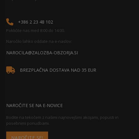
+386 2 23 48 102
Pokličite nas med 8:00 do 14:00.
Naročilo lahko oddate na e-naslov:
NAROCILA@ZALOZBA-OBZORJA.SI
BREZPLAČNA DOSTAVA NAD 35 EUR
NAROČITE SE NA E-NOVICE
Bodite na tekočem z našimi najnovejšimi akcijami, popusti in
posebnimi ponudbami.
NAROČITE SE!