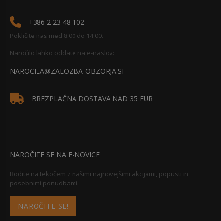
+386 2 23 48 102
Pokličite nas med 8:00 do 14:00.
Naročilo lahko oddate na e-naslov:
NAROCILA@ZALOZBA-OBZORJA.SI
BREZPLAČNA DOSTAVA NAD 35 EUR
NAROČITE SE NA E-NOVICE
Bodite na tekočem z našimi najnovejšimi akcijami, popusti in
posebnimi ponudbami.
NAROČITE SE!