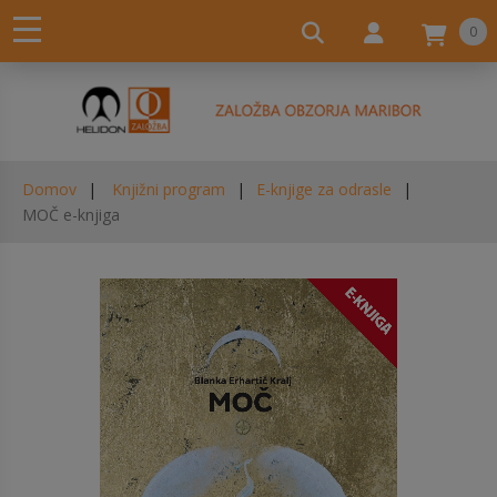
0
Domov
Knjižni program
E-knjige za odrasle
MOČ e-knjiga