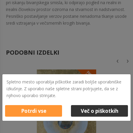
pri iskanju bivanjskega smisla, ki odpirajo pogled na realni in
irealni človekov prostor oziroma na stvarnost in nadstvarnost.
Pesniško postavljanje verzov postane nenadoma tkanje usode
sredi vztrajanja v večsmernih krogih bivanja.
PODOBNI IZDELKI
‹
›
Spletno mesto uporablja piškotke zaradi boljše uporabniške
izkušnje. Z uporabo naše spletne strani potrjujete, da se z
njihovo uporabo strinjate.
Potrdi vse
Več o piškotkih