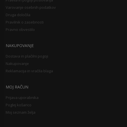
Pravila in pogoji poslovanja
Varovanje osebnih podatkov
Druga določila
Pravilnik o zasebnosti
Pravno obvestilo
NAKUPOVANJE
Dostava in plačilni pogoji
Nakupovanje
Reklamacija in vračila blaga
MOJ RAČUN
Prijava uporabnika
Poglej košarico
Moj seznam želja