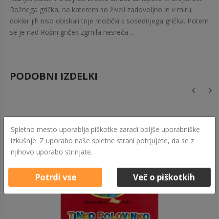
Rožnega grička, na katerem so živeli zadovoljno in v miru,
dokler jih niso obiskali trije možički s sosednjega grička. Potem
se je nad Rožni griček zgrnila nesreča ...
PODOBNI IZDELKI
‹
›
Spletno mesto uporablja piškotke zaradi boljše uporabniške
izkušnje. Z uporabo naše spletne strani potrjujete, da se z
njihovo uporabo strinjate.
Potrdi vse
Več o piškotkih