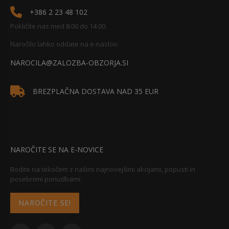
+386 2 23 48 102
Pokličite nas med 8:00 do 14:00.
Naročilo lahko oddate na e-naslov:
NAROCILA@ZALOZBA-OBZORJA.SI
BREZPLAČNA DOSTAVA NAD 35 EUR
NAROČITE SE NA E-NOVICE
Bodite na tekočem z našimi najnovejšimi akcijami, popusti in
posebnimi ponudbami.
NAROČITE SE!