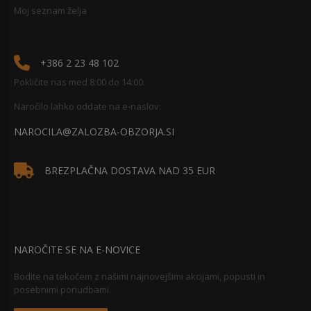
Moj seznam želja
+386 2 23 48 102
Pokličite nas med 8:00 do 14:00.
Naročilo lahko oddate na e-naslov:
NAROCILA@ZALOZBA-OBZORJA.SI
BREZPLAČNA DOSTAVA NAD 35 EUR
NAROČITE SE NA E-NOVICE
Bodite na tekočem z našimi najnovejšimi akcijami, popusti in
posebnimi ponudbami.