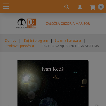
0
Domov
Knjižni program
Stvarna literatura
Strokovni priročniki
RAZISKOVANJE SONČNEGA SISTEMA