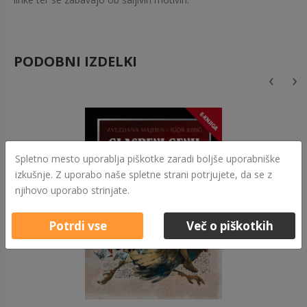
PODOBNI IZDELKI
‹
›
Spletno mesto uporablja piškotke zaradi boljše uporabniške
izkušnje. Z uporabo naše spletne strani potrjujete, da se z
njihovo uporabo strinjate.
Potrdi vse
Več o piškotkih