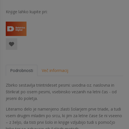
Knjige lahko kupite pri:
Podrobnosti
Več informacij
Zbirko sestavlja triintrideset pesmi: uvodna oz. naslovna in
štirikrat po osem pesmi, vsebinsko vezanih na letni čas - od
jeseni do poletja.
Literarno delo je namenjeno zlasti šolarjem prve triade, a tudi
vsem drugim mladim po srcu, ki jim za letne čase še ni vseeno
– z željo, da tisti prvi šolo in knjige vzljubijo tudi s pomočjo
lirike ter se zabavajo ob šaljivih motivih.