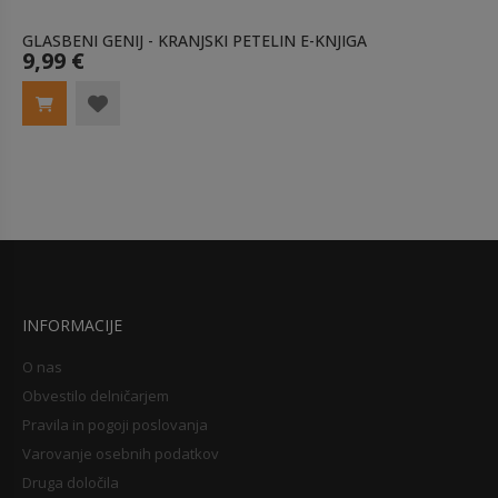
GLASBENI GENIJ - KRANJSKI PETELIN E-KNJIGA
9,99 €
INFORMACIJE
O nas
Obvestilo delničarjem
Pravila in pogoji poslovanja
Varovanje osebnih podatkov
Druga določila