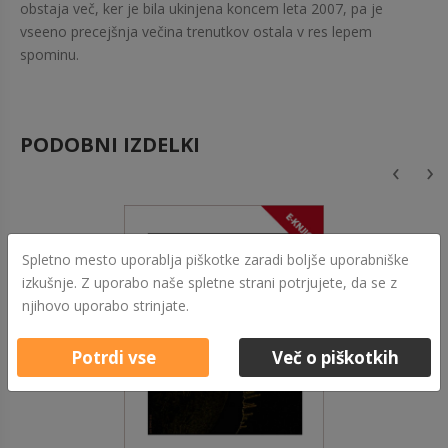
obstaja več, ker je bila ukinjena koncem leta 2007, pa je
vseeno precejšnja večina trenutkov ostala v res lepem
spominu.
PODOBNI IZDELKI
‹
›
Spletno mesto uporablja piškotke zaradi boljše uporabniške
izkušnje. Z uporabo naše spletne strani potrjujete, da se z
njihovo uporabo strinjate.
Potrdi vse
Več o piškotkih