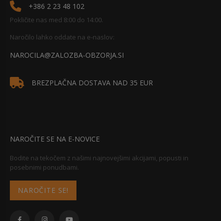
+386 2 23 48 102
Pokličite nas med 8:00 do 14:00.
Naročilo lahko oddate na e-naslov:
NAROCILA@ZALOZBA-OBZORJA.SI
BREZPLAČNA DOSTAVA NAD 35 EUR
NAROČITE SE NA E-NOVICE
Bodite na tekočem z našimi najnovejšimi akcijami, popusti in
posebnimi ponudbami.
NAROČITE SE!