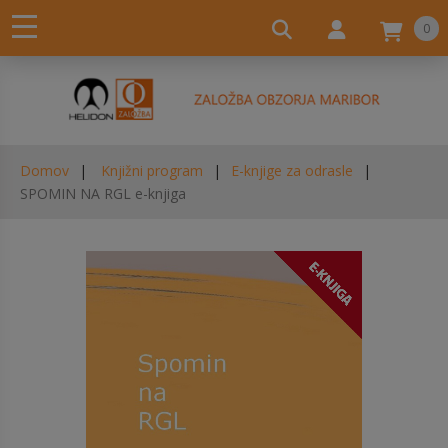
0
Domov
Knjižni program
E-knjige za odrasle
SPOMIN NA RGL e-knjiga