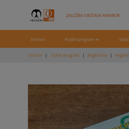
Domov
Knjižni program
Glas
Domov
Šolski program
Angleščina
Anglešč