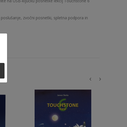
elite na USB-ključku posnetke lekcij Touchstone 6
 poslušanje, zvočni posnetki, spletna podpora in
‹
›