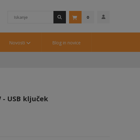
0
Novosti
Blog in novice
- USB ključek