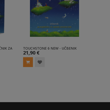
ČNIK ZA
TOUCHSTONE 6 NEW - UČBENIK
TOUCHS
21,90 €
ZVEZEK
21,90