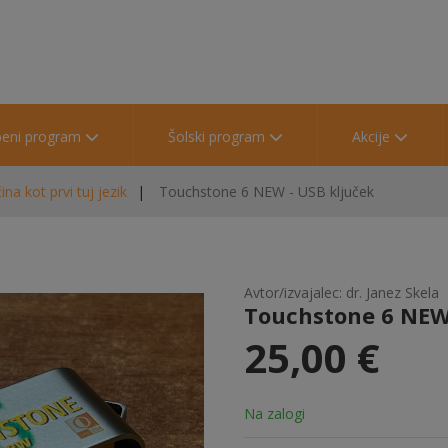
beni program
Šolski program
Akcije
ina kot prvi tuj jezik
Touchstone 6 NEW - USB ključek
Avtor/izvajalec: dr. Janez Skela
Touchstone 6 NEW 
25,00 €
Na zalogi