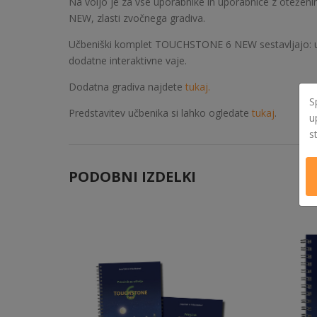
Na voljo je za vse uporabnike in uporabnice z oteženim
NEW, zlasti zvočnega gradiva.
Učbeniški komplet TOUCHSTONE 6 NEW sestavljajo: učben
dodatne interaktivne vaje.
Dodatna gradiva najdete
tukaj
.
S
Predstavitev učbenika si lahko ogledate
tukaj
.
u
s
PODOBNI IZDELKI