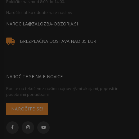
Pokličite nas med 8:00 do 14:00.
Naročilo lahko oddate na e-naslov:
NAROCILA@ZALOZBA-OBZORJA.SI
BREZPLAČNA DOSTAVA NAD 35 EUR
NAROČITE SE NA E-NOVICE
Bodite na tekočem z našimi najnovejšimi akcijami, popusti in
posebnimi ponudbami.
NAROČITE SE!