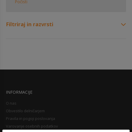
Počisti
Filtriraj in razvrsti
INFORMACIJE
O nas
Obvestilo delničarjem
Pravila in pogoji poslovanja
Varovanje osebnih podatkov