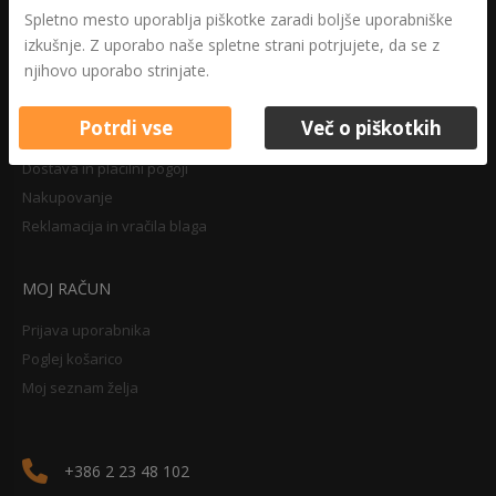
Druga določila
Spletno mesto uporablja piškotke zaradi boljše uporabniške
Pravilnik o zasebnosti
izkušnje. Z uporabo naše spletne strani potrjujete, da se z
Pravno obvestilo
njihovo uporabo strinjate.
Potrdi vse
Več o piškotkih
NAKUPOVANJE
Dostava in plačilni pogoji
Nakupovanje
Reklamacija in vračila blaga
MOJ RAČUN
Prijava uporabnika
Poglej košarico
Moj seznam želja
+386 2 23 48 102