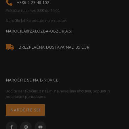
+386 2 23 48 102
Pokličite nas med 8:00 do 14:00.
Naročilo lahko oddate na e-naslov:
NAROCILA@ZALOZBA-OBZORJA.SI
BREZPLAČNA DOSTAVA NAD 35 EUR
NAROČITE SE NA E-NOVICE
Bodite na tekočem z našimi najnovejšimi akcijami, popusti in
posebnimi ponudbami.
NAROČITE SE!