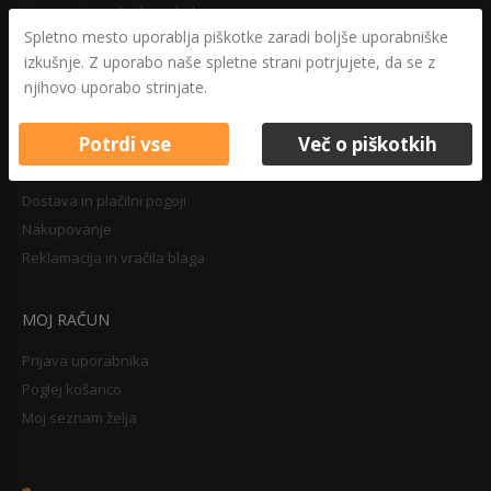
Varovanje osebnih podatkov
Spletno mesto uporablja piškotke zaradi boljše uporabniške
Druga določila
izkušnje. Z uporabo naše spletne strani potrjujete, da se z
Pravilnik o zasebnosti
njihovo uporabo strinjate.
Pravno obvestilo
Potrdi vse
Več o piškotkih
NAKUPOVANJE
Dostava in plačilni pogoji
Nakupovanje
Reklamacija in vračila blaga
MOJ RAČUN
Prijava uporabnika
Poglej košarico
Moj seznam želja