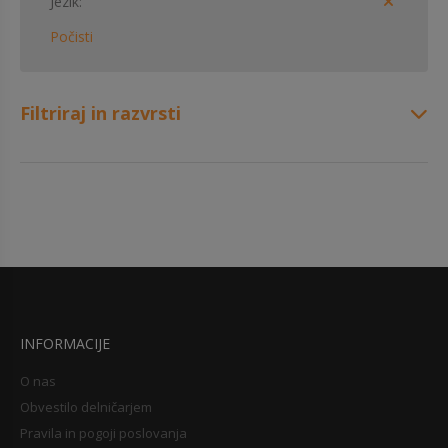
Jezik
Počisti
Filtriraj in razvrsti
INFORMACIJE
O nas
Obvestilo delničarjem
Pravila in pogoji poslovanja