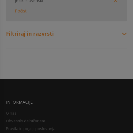
Jezik
slovenski
Počisti
Filtriraj in razvrsti
INFORMACIJE
O nas
Obvestilo delničarjem
Pravila in pogoji poslovanja