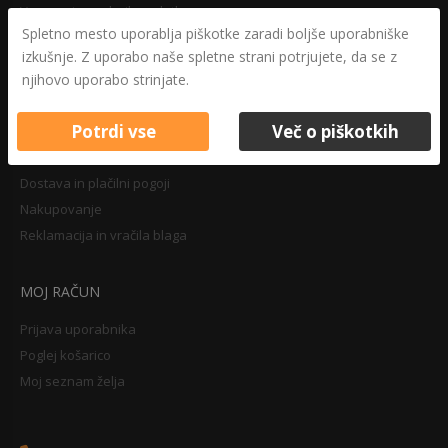
Varovanje osebnih podatkov
Spletno mesto uporablja piškotke zaradi boljše uporabniške
Druga določila
izkušnje. Z uporabo naše spletne strani potrjujete, da se z
Pravilnik o zasebnosti
njihovo uporabo strinjate.
Pravno obvestilo
Potrdi vse
Več o piškotkih
NAKUPOVANJE
Dostava in plačilni pogoji
Nakupovanje
Reklamacija in vračila blaga
MOJ RAČUN
Prijava uporabnika
Poglej košarico
Moj seznam želja