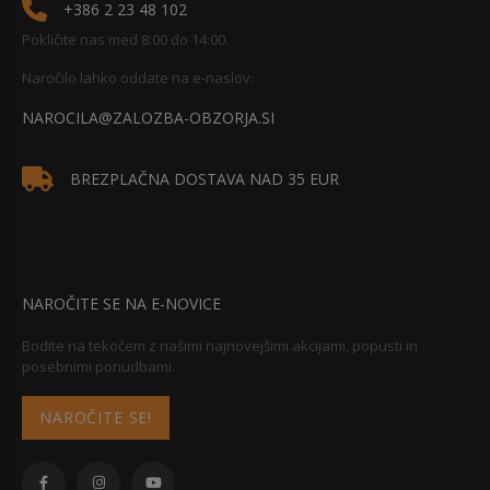
+386 2 23 48 102
Pokličite nas med 8:00 do 14:00.
Naročilo lahko oddate na e-naslov:
NAROCILA@ZALOZBA-OBZORJA.SI
BREZPLAČNA DOSTAVA NAD 35 EUR
NAROČITE SE NA E-NOVICE
Bodite na tekočem z našimi najnovejšimi akcijami, popusti in
posebnimi ponudbami.
NAROČITE SE!