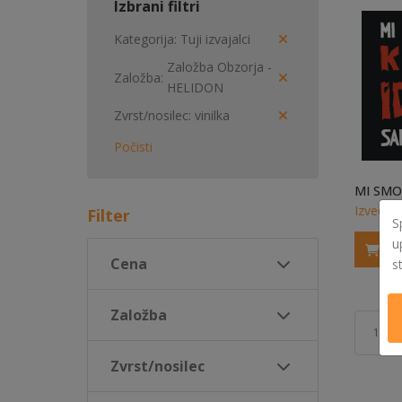
Izbrani filtri
Kategorija
Tuji izvajalci
Založba Obzorja -
Založba
HELIDON
Zvrst/nosilec
vinilka
Počisti
Izvedi v
Filter
S
u
Cena
s
Založba
1
Zvrst/nosilec