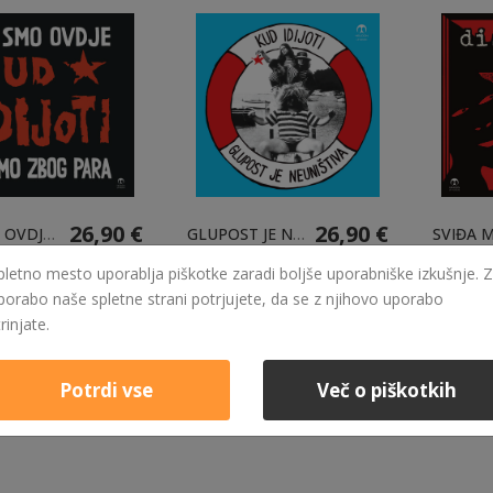
26,90 €
26,90 €
MI SMO OVDJE SAMO ZBOG PARA - LP - OMEJENA KOLIČINA
GLUPOST JE NEUNIŠTIVA - LP - OMEJENA KOLIČINA
eč
Izvedi več
Izvedi v
pletno mesto uporablja piškotke zaradi boljše uporabniške izkušnje. Z
porabo naše spletne strani potrjujete, da se z njihovo uporabo
trinjate.
Potrdi vse
Več o piškotkih