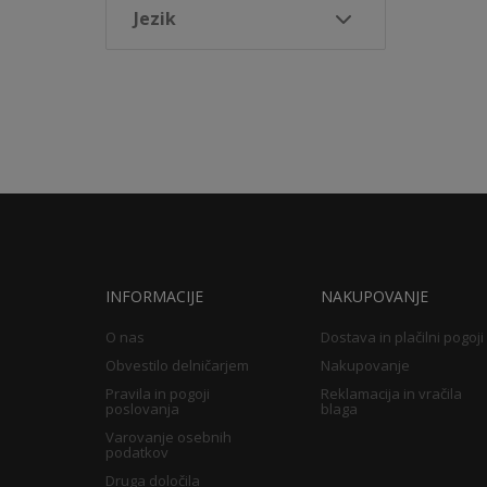
Jezik
INFORMACIJE
NAKUPOVANJE
O nas
Dostava in plačilni pogoji
Obvestilo delničarjem
Nakupovanje
Pravila in pogoji
Reklamacija in vračila
poslovanja
blaga
Varovanje osebnih
podatkov
Druga določila