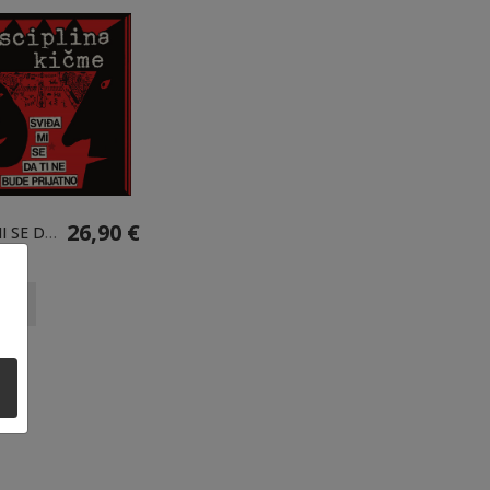
26,90 €
SVIĐA MI SE DA TI NE BUDE PRIJATNO - LP
eč