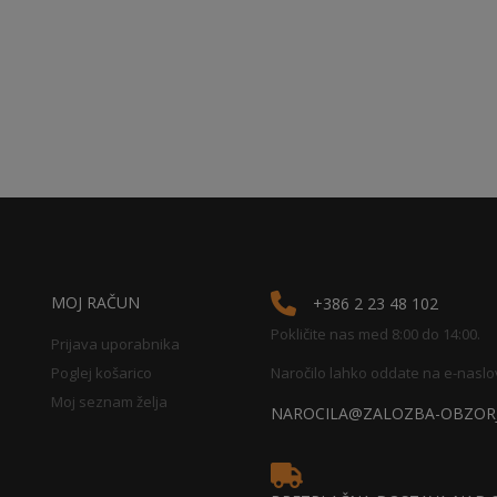
MOJ RAČUN
+386 2 23 48 102
Pokličite nas med 8:00 do 14:00.
Prijava uporabnika
Poglej košarico
Naročilo lahko oddate na e-naslo
Moj seznam želja
NAROCILA@ZALOZBA-OBZORJ