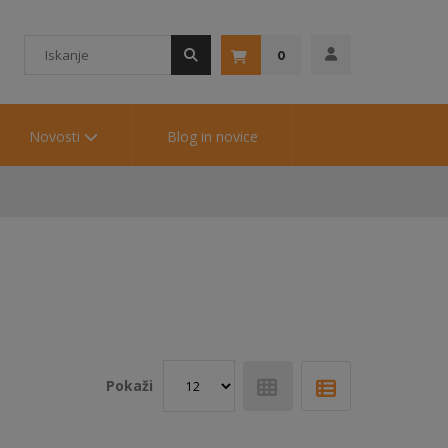
0
Novosti
Blog in novice
Pokaži