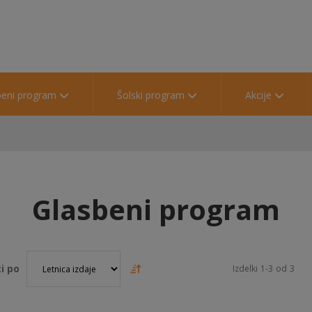
beni program
Šolski program
Akcije
Glasbeni program
i po
Izdelki
1
-
3
od
3