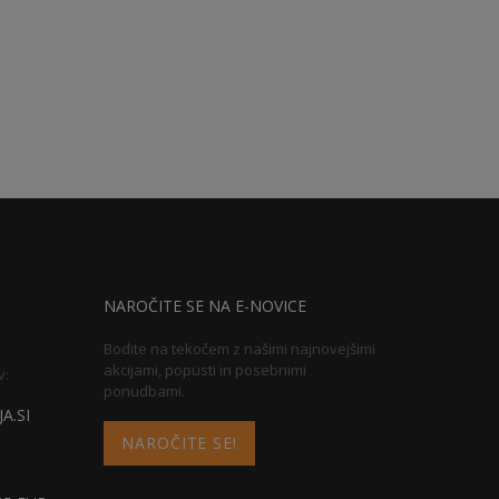
NAROČITE SE NA E-NOVICE
Bodite na tekočem z našimi najnovejšimi
akcijami, popusti in posebnimi
v:
ponudbami.
A.SI
NAROČITE SE!