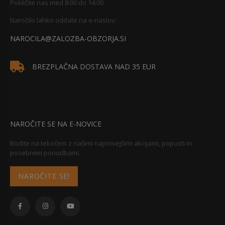
Pokličite nas med 8:00 do 14:00.
Naročilo lahko oddate na e-naslov:
NAROCILA@ZALOZBA-OBZORJA.SI
BREZPLAČNA DOSTAVA NAD 35 EUR
NAROČITE SE NA E-NOVICE
Bodite na tekočem z našimi najnovejšimi akcijami, popusti in
posebnimi ponudbami.
NAROČITE SE!