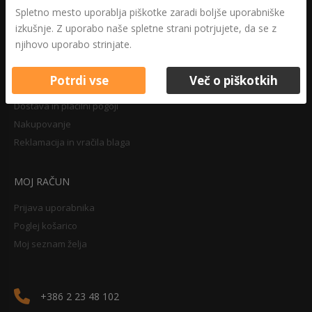
Druga določila
Spletno mesto uporablja piškotke zaradi boljše uporabniške
Pravilnik o zasebnosti
izkušnje. Z uporabo naše spletne strani potrjujete, da se z
Pravno obvestilo
njihovo uporabo strinjate.
Potrdi vse
Več o piškotkih
NAKUPOVANJE
Dostava in plačilni pogoji
Nakupovanje
Reklamacija in vračila blaga
MOJ RAČUN
Prijava uporabnika
Poglej košarico
Moj seznam želja
+386 2 23 48 102