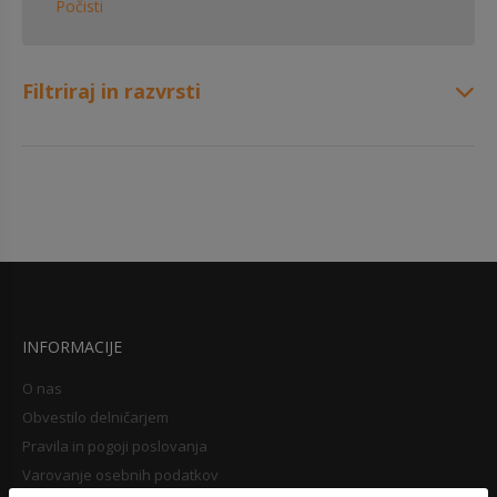
Počisti
Filtriraj in razvrsti
INFORMACIJE
O nas
Obvestilo delničarjem
Pravila in pogoji poslovanja
Varovanje osebnih podatkov