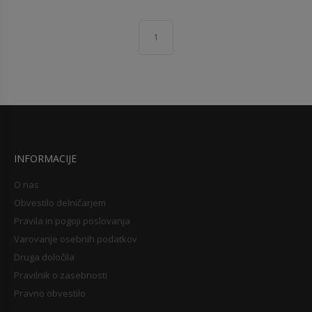
1
INFORMACIJE
O nas
Obvestilo delničarjem
Pravila in pogoji poslovanja
Varovanje osebnih podatkov
Druga določila
Pravilnik o zasebnosti
Pravno obvestilo