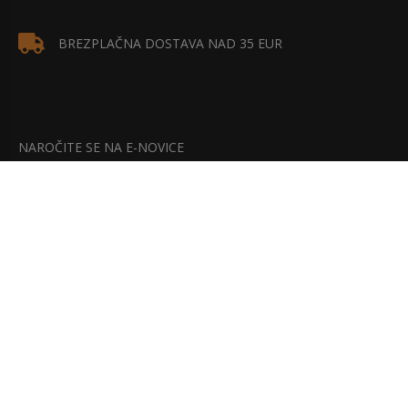
BREZPLAČNA DOSTAVA NAD 35 EUR
NAROČITE SE NA E-NOVICE
Bodite na tekočem z našimi najnovejšimi akcijami, popusti in
posebnimi ponudbami.
NAROČITE SE!