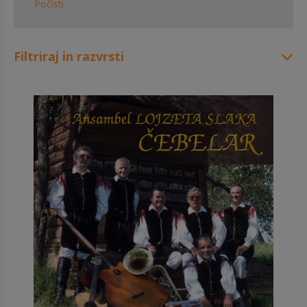
Počisti
Filtriraj in razvrsti