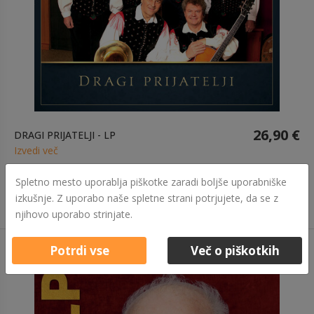
26,90 €
DRAGI PRIJATELJI - LP
Izvedi več
Spletno mesto uporablja piškotke zaradi boljše uporabniške
izkušnje. Z uporabo naše spletne strani potrjujete, da se z
njihovo uporabo strinjate.
Potrdi vse
Več o piškotkih