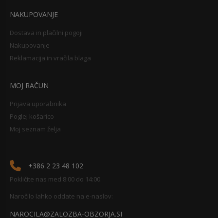
NAKUPOVANJE
Dostava in plačilni pogoji
Nakupovanje
Reklamacija in vračila blaga
MOJ RAČUN
Prijava uporabnika
Poglej košarico
Moj seznam želja
+386 2 23 48 102
Pokličite nas med 8:00 do 14:00.
Naročilo lahko oddate na e-naslov:
NAROCILA@ZALOZBA-OBZORJA.SI