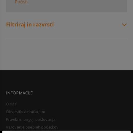
Počisti
Filtriraj in razvrsti
INFORMACIJE
O nas
Obvestilo delničarjem
Pravila in pogoji poslovanja
Varovanje osebnih podatkov