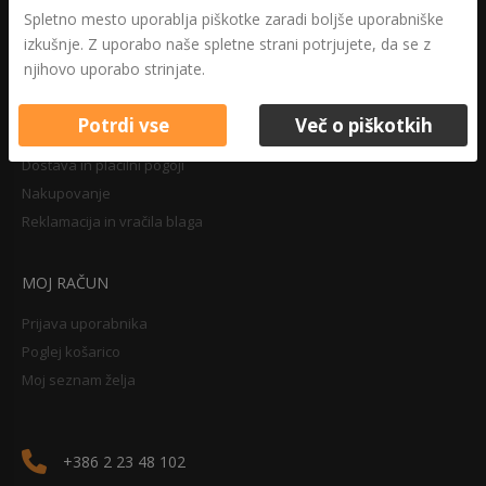
Druga določila
Spletno mesto uporablja piškotke zaradi boljše uporabniške
Pravilnik o zasebnosti
izkušnje. Z uporabo naše spletne strani potrjujete, da se z
Pravno obvestilo
njihovo uporabo strinjate.
Potrdi vse
Več o piškotkih
NAKUPOVANJE
Dostava in plačilni pogoji
Nakupovanje
Reklamacija in vračila blaga
MOJ RAČUN
Prijava uporabnika
Poglej košarico
Moj seznam želja
+386 2 23 48 102