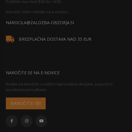
Pokličite nas med 8:00 do 14:00.
Naročilo lahko oddate na e-naslov:
NAROCILA@ZALOZBA-OBZORJA.SI
BREZPLAČNA DOSTAVA NAD 35 EUR
NAROČITE SE NA E-NOVICE
Bodite na tekočem z našimi najnovejšimi akcijami, popusti in
posebnimi ponudbami.
NAROČITE SE!