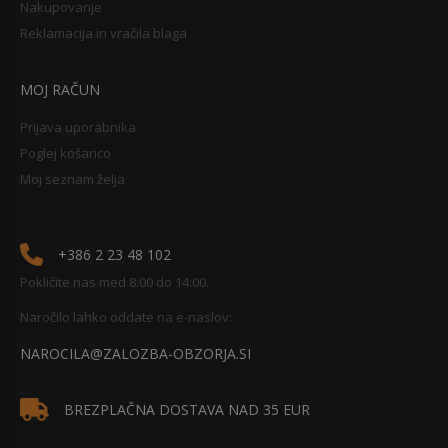
Nakupovanje
Reklamacija in vračila blaga
MOJ RAČUN
Prijava uporabnika
Poglej košarico
Moj seznam želja
+386 2 23 48 102
Pokličite nas med 8:00 do 14:00.
Naročilo lahko oddate na e-naslov:
NAROCILA@ZALOZBA-OBZORJA.SI
BREZPLAČNA DOSTAVA NAD 35 EUR