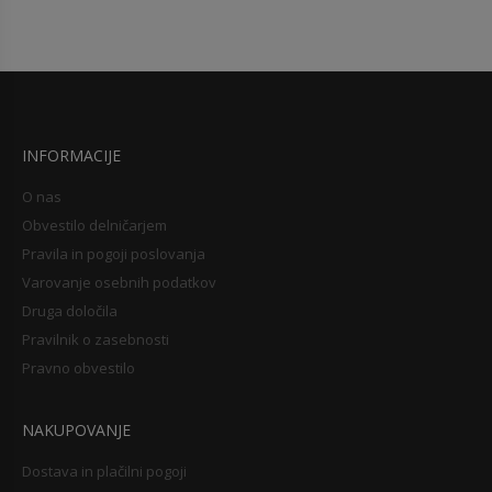
INFORMACIJE
O nas
Obvestilo delničarjem
Pravila in pogoji poslovanja
Varovanje osebnih podatkov
Druga določila
Pravilnik o zasebnosti
Pravno obvestilo
NAKUPOVANJE
Dostava in plačilni pogoji