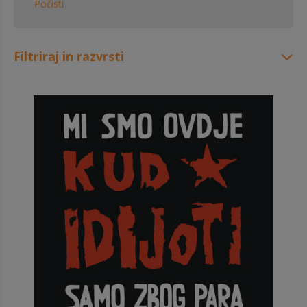
Počisti
Filtriraj in razvrsti