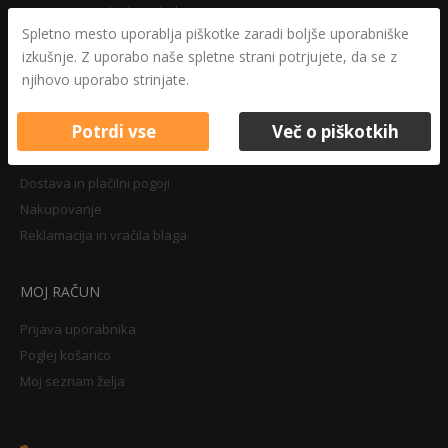
Varovanje osebnih podatkov
Spletno mesto uporablja piškotke zaradi boljše uporabniške
Druga določila
izkušnje. Z uporabo naše spletne strani potrjujete, da se z
Pravilnik o zasebnosti
njihovo uporabo strinjate.
Pravno obvestilo
Potrdi vse
Več o piškotkih
NAKUPOVANJE
Dostava in plačilni pogoji
Nakupovanje
Reklamacija in vračila blaga
MOJ RAČUN
Prijava uporabnika
Poglej košarico
Moj seznam želja