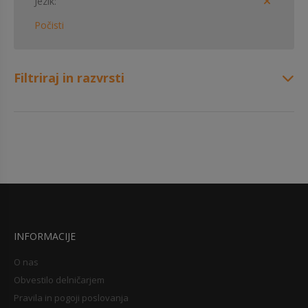
Jezik
Počisti
Filtriraj in razvrsti
INFORMACIJE
O nas
Obvestilo delničarjem
Pravila in pogoji poslovanja