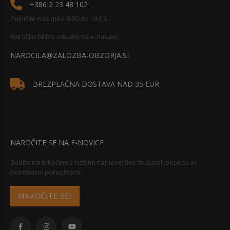
+386 2 23 48 102
Pokličite nas med 8:00 do 14:00.
Naročilo lahko oddate na e-naslov:
NAROCILA@ZALOZBA-OBZORJA.SI
BREZPLAČNA DOSTAVA NAD 35 EUR
NAROČITE SE NA E-NOVICE
Bodite na tekočem z našimi najnovejšimi akcijami, popusti in
posebnimi ponudbami.
NAROČITE SE!