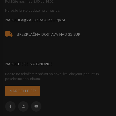
Pokličite nas med 8:00 do 14:00.
Naročilo lahko oddate na e-naslov:
NAROCILA@ZALOZBA-OBZORJA.SI
BREZPLAČNA DOSTAVA NAD 35 EUR
NAROČITE SE NA E-NOVICE
Bodite na tekočem z našimi najnovejšimi akcijami, popusti in
posebnimi ponudbami.
NAROČITE SE!