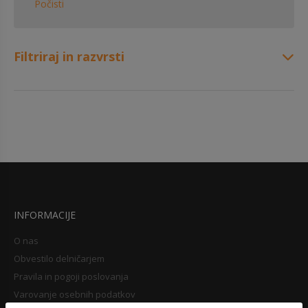
Počisti
Filtriraj in razvrsti
INFORMACIJE
O nas
Obvestilo delničarjem
Pravila in pogoji poslovanja
Varovanje osebnih podatkov