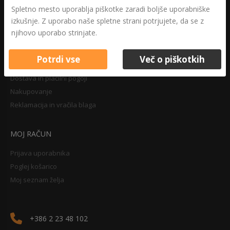
Druga določila
Spletno mesto uporablja piškotke zaradi boljše uporabniške
Pravilnik o zasebnosti
izkušnje. Z uporabo naše spletne strani potrjujete, da se z
Pravno obvestilo
njihovo uporabo strinjate.
Potrdi vse
Več o piškotkih
NAKUPOVANJE
Dostava in plačilni pogoji
Nakupovanje
Reklamacija in vračila blaga
MOJ RAČUN
Prijava uporabnika
Poglej košarico
Moj seznam želja
+386 2 23 48 102