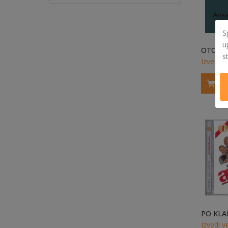
S
u
s
Izvedi v
Izvedi v