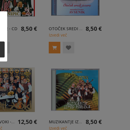
8,50 €
8,50 €
IČ 2 - CD
OTOČEK SREDI JEZERA - CD
eč
Izvedi več
12,50 €
8,50 €
ZLATI ZVOKI - 2CD
MUZIKANTJE IZPOD ROBLEKA - CD
eč
Izvedi več