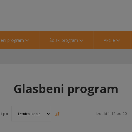
beni program
Šolski program
Akcije
Glasbeni program
i po
Izdelki
1
-
12
od
20