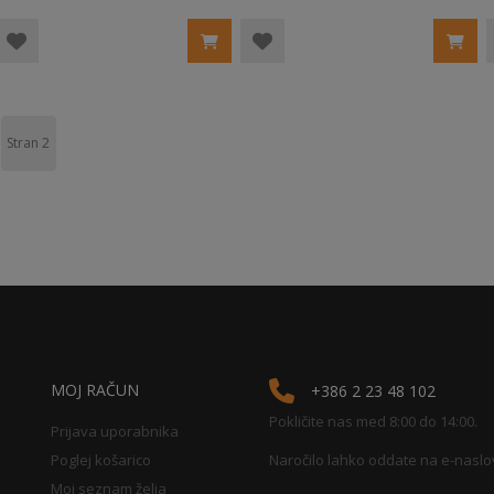
Stran
2
MOJ RAČUN
+386 2 23 48 102
Pokličite nas med 8:00 do 14:00.
Prijava uporabnika
Poglej košarico
Naročilo lahko oddate na e-naslo
Moj seznam želja