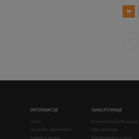
1
INFORMACIJE
NAKUPOVANJE
O nas
Dostava in plačilni pogoji
Obvestilo delničarjem
Nakupovanje
Pravila in pogoji
Reklamacija in vračila