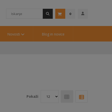
0
Novosti
Blog in novice
Pokaži