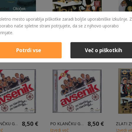
pletno mesto uporablja piškotke zaradi boljše uporabniške izkušnje. Z
porabo naše spletne strani potrjujete, da se z njihovo uporabo
26,90 €
38,00 €
OTOČEK SREDI JEZERA - LP
ZLATI ZVOKI - 2LP - ZADNJI KOSI
ALFI NIP
trinjate.
eč
Izvedi več
Izvedi v
Potrdi vse
Več o piškotkih
8,50 €
8,50 €
PO KLANČKU GOR... PO KLANČKU DOL... 1 - CD
PO KLANČKU GOR... PO KLANČKU DOL... 2 - CD
eč
Izvedi več
Izvedi v