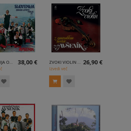
38,00 €
26,90 €
SLOVENIJA ODKOD LEPOTE TVOJE - 2LP
ZVOKI VIOLIN - LP
eč
Izvedi več