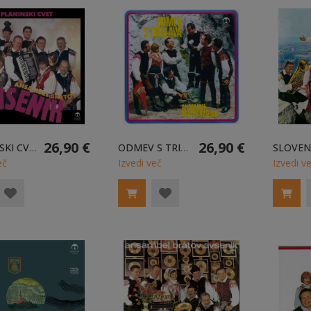
26,90 €
26,90 €
PLANINSKI CVET - LP
ODMEV S TRIGLAVA - LP
eč
Izvedi več
Izvedi v