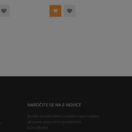
NAROČITE SE NA E-NOVICE
Bodite na tekočem z našimi najnovejšimi
akcijami, popusti in posebnimi
v:
ponudbami.