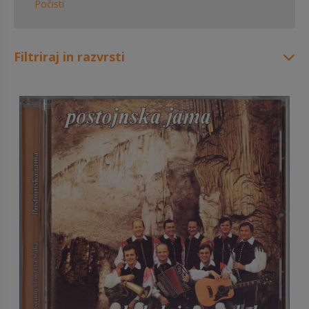
Počisti
Filtriraj in razvrsti