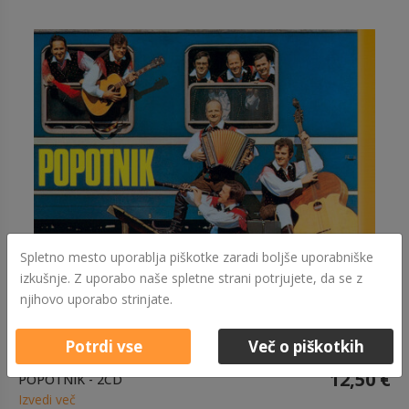
Spletno mesto uporablja piškotke zaradi boljše uporabniške
izkušnje. Z uporabo naše spletne strani potrjujete, da se z
njihovo uporabo strinjate.
Potrdi vse
Več o piškotkih
12,50 €
POPOTNIK - 2CD
Izvedi več