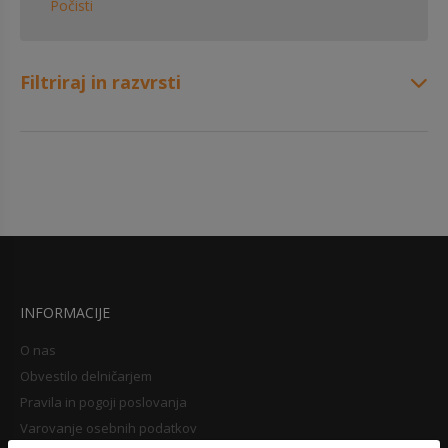
Počisti
Filtriraj in razvrsti
INFORMACIJE
O nas
Obvestilo delničarjem
Pravila in pogoji poslovanja
Varovanje osebnih podatkov