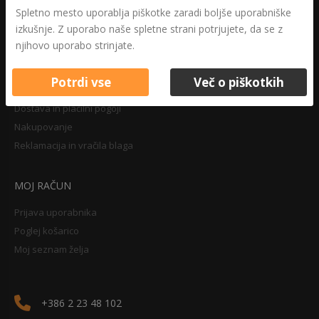
Druga določila
Spletno mesto uporablja piškotke zaradi boljše uporabniške
Pravilnik o zasebnosti
izkušnje. Z uporabo naše spletne strani potrjujete, da se z
Pravno obvestilo
njihovo uporabo strinjate.
Potrdi vse
Več o piškotkih
NAKUPOVANJE
Dostava in plačilni pogoji
Nakupovanje
Reklamacija in vračila blaga
MOJ RAČUN
Prijava uporabnika
Poglej košarico
Moj seznam želja
+386 2 23 48 102