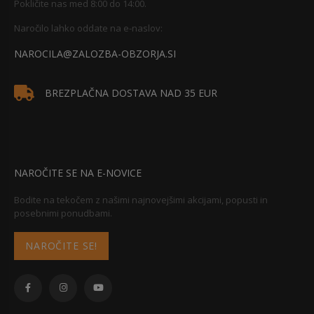
Pokličite nas med 8:00 do 14:00.
Naročilo lahko oddate na e-naslov:
NAROCILA@ZALOZBA-OBZORJA.SI
BREZPLAČNA DOSTAVA NAD 35 EUR
NAROČITE SE NA E-NOVICE
Bodite na tekočem z našimi najnovejšimi akcijami, popusti in
posebnimi ponudbami.
NAROČITE SE!