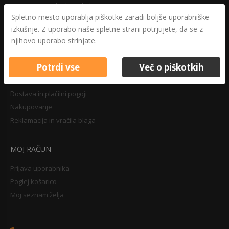
Varovanje osebnih podatkov
Spletno mesto uporablja piškotke zaradi boljše uporabniške
Druga določila
izkušnje. Z uporabo naše spletne strani potrjujete, da se z
Pravilnik o zasebnosti
njihovo uporabo strinjate.
Pravno obvestilo
Potrdi vse
Več o piškotkih
NAKUPOVANJE
Dostava in plačilni pogoji
Nakupovanje
Reklamacija in vračila blaga
MOJ RAČUN
Prijava uporabnika
Poglej košarico
Moj seznam želja