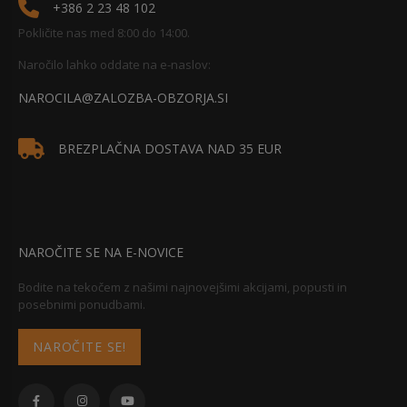
+386 2 23 48 102
Pokličite nas med 8:00 do 14:00.
Naročilo lahko oddate na e-naslov:
NAROCILA@ZALOZBA-OBZORJA.SI
BREZPLAČNA DOSTAVA NAD 35 EUR
NAROČITE SE NA E-NOVICE
Bodite na tekočem z našimi najnovejšimi akcijami, popusti in
posebnimi ponudbami.
NAROČITE SE!