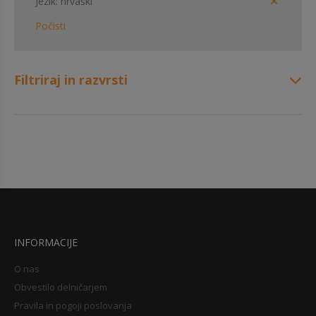
Jezik
hrvaški
Počisti
Filtriraj in razvrsti
INFORMACIJE
O nas
Obvestilo delničarjem
Pravila in pogoji poslovanja