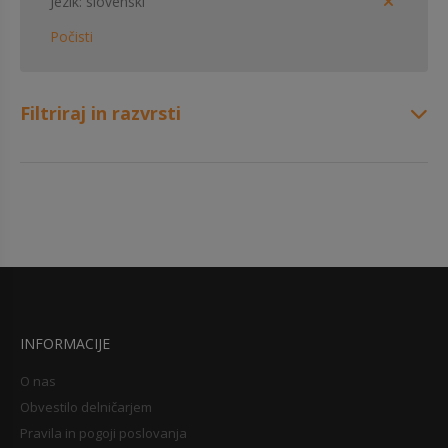
Jezik
slovenski
Počisti
Filtriraj in razvrsti
INFORMACIJE
O nas
Obvestilo delničarjem
Pravila in pogoji poslovanja