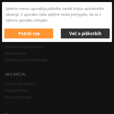
Varovanje osebnih podatkov
Spletno mesto uporablja piškotke zaradi boljše uporabniške
Druga določila
izkušnje. Z uporabo naše spletne strani potrjujete, da se z
Pravilnik o zasebnosti
njihovo uporabo strinjate.
Pravno obvestilo
Potrdi vse
Več o piškotkih
NAKUPOVANJE
Dostava in plačilni pogoji
Nakupovanje
Reklamacija in vračila blaga
MOJ RAČUN
Prijava uporabnika
Poglej košarico
Moj seznam želja