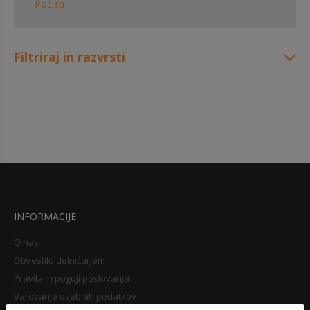
Počisti
Filtriraj in razvrsti
INFORMACIJE
O nas
Obvestilo delničarjem
Pravila in pogoji poslovanja
Varovanje osebnih podatkov