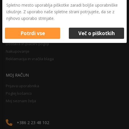
Druga določila
Spletno mesto uporablja piškotke zaradi boljše uporabniške
Pravilnik o zasebnosti
izkušnje. Z uporabo naše spletne strani potrjujete, da se z
Pravno obvestilo
njihovo uporabo strinjate.
Potrdi vse
Več o piškotkih
NAKUPOVANJE
Dostava in plačilni pogoji
Nakupovanje
Reklamacija in vračila blaga
MOJ RAČUN
Prijava uporabnika
Poglej košarico
Moj seznam želja
+386 2 23 48 102