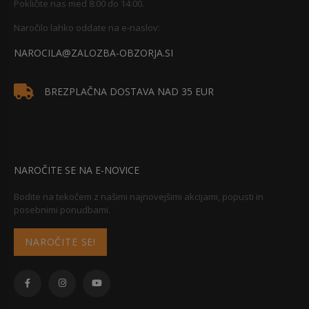
Pokličite nas med 8:00 do 14:00.
Naročilo lahko oddate na e-naslov:
NAROCILA@ZALOZBA-OBZORJA.SI
BREZPLAČNA DOSTAVA NAD 35 EUR
NAROČITE SE NA E-NOVICE
Bodite na tekočem z našimi najnovejšimi akcijami, popusti in
posebnimi ponudbami.
NAROČITE SE!