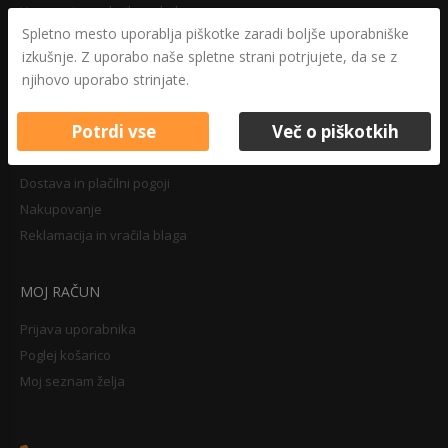
Varovanje osebnih podatkov
Spletno mesto uporablja piškotke zaradi boljše uporabniške
Druga določila
izkušnje. Z uporabo naše spletne strani potrjujete, da se z
Pravilnik o zasebnosti
njihovo uporabo strinjate.
Pravno obvestilo
Potrdi vse
Več o piškotkih
NAKUPOVANJE
Dostava in plačilni pogoji
Nakupovanje
Reklamacija in vračila blaga
MOJ RAČUN
Prijava uporabnika
Poglej košarico
Moj seznam želja