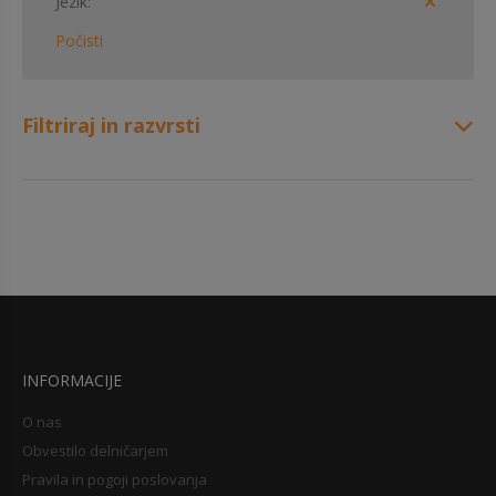
Jezik
Počisti
Filtriraj in razvrsti
INFORMACIJE
O nas
Obvestilo delničarjem
Pravila in pogoji poslovanja