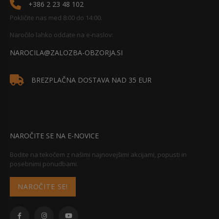
+386 2 23 48 102
Pokličite nas med 8:00 do 14:00.
Naročilo lahko oddate na e-naslov:
NAROCILA@ZALOZBA-OBZORJA.SI
BREZPLAČNA DOSTAVA NAD 35 EUR
NAROČITE SE NA E-NOVICE
Bodite na tekočem z našimi najnovejšimi akcijami, popusti in
posebnimi ponudbami.
NAROČITE SE!