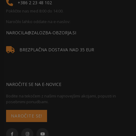
+386 2 23 48 102
Pokličite nas med 8:00 do 14:00.
Naročilo lahko oddate na e-naslov:
NAROCILA@ZALOZBA-OBZORJA.SI
BREZPLAČNA DOSTAVA NAD 35 EUR
NAROČITE SE NA E-NOVICE
Bodite na tekočem z našimi najnovejšimi akcijami, popusti in
posebnimi ponudbami.
NAROČITE SE!