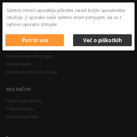
Varovanje osebnih podatkov
Spletno mesto uporablja piškotke zaradi boljše uporabniške
Druga določila
izkušnje. Z uporabo naše spletne strani potrjujete, da se z
Pravilnik o zasebnosti
njihovo uporabo strinjate.
Pravno obvestilo
Potrdi vse
Več o piškotkih
NAKUPOVANJE
Dostava in plačilni pogoji
Nakupovanje
Reklamacija in vračila blaga
MOJ RAČUN
Prijava uporabnika
Poglej košarico
Moj seznam želja