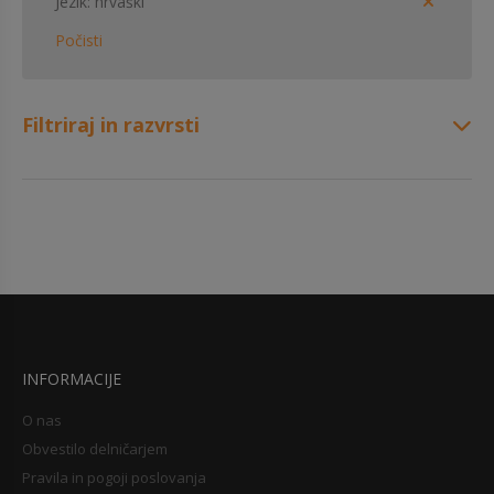
Jezik
hrvaški
Počisti
Filtriraj in razvrsti
INFORMACIJE
O nas
Obvestilo delničarjem
Pravila in pogoji poslovanja