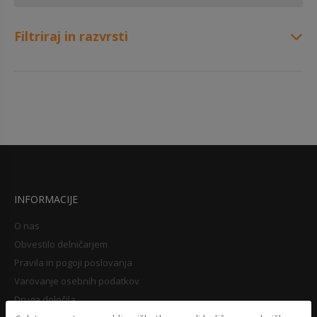
Filtriraj in razvrsti
INFORMACIJE
O nas
Obvestilo delničarjem
Pravila in pogoji poslovanja
Varovanje osebnih podatkov
Druga določila