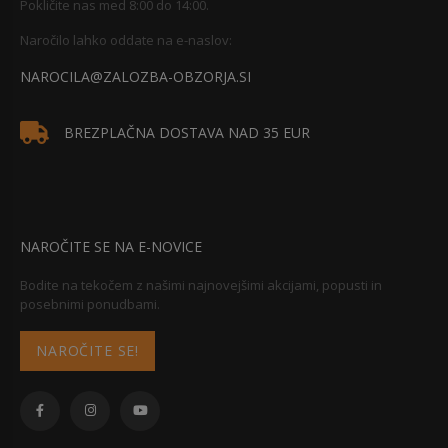
Pokličite nas med 8:00 do 14:00.
Naročilo lahko oddate na e-naslov:
NAROCILA@ZALOZBA-OBZORJA.SI
BREZPLAČNA DOSTAVA NAD 35 EUR
NAROČITE SE NA E-NOVICE
Bodite na tekočem z našimi najnovejšimi akcijami, popusti in
posebnimi ponudbami.
NAROČITE SE!