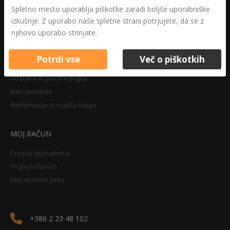
Druga določila
Spletno mesto uporablja piškotke zaradi boljše uporabniške
Pravilnik o zasebnosti
izkušnje. Z uporabo naše spletne strani potrjujete, da se z
Pravno obvestilo
njihovo uporabo strinjate.
Potrdi vse
Več o piškotkih
NAKUPOVANJE
Dostava in plačilni pogoji
Nakupovanje
Reklamacija in vračila blaga
MOJ RAČUN
Prijava uporabnika
Poglej košarico
Moj seznam želja
+386 2 23 48 102