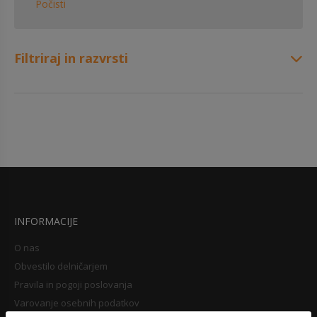
Počisti
Filtriraj in razvrsti
INFORMACIJE
O nas
Obvestilo delničarjem
Pravila in pogoji poslovanja
Varovanje osebnih podatkov