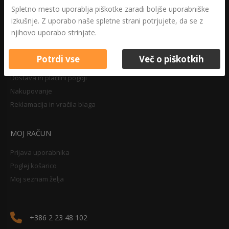
Druga določila
Spletno mesto uporablja piškotke zaradi boljše uporabniške
Pravilnik o zasebnosti
izkušnje. Z uporabo naše spletne strani potrjujete, da se z
Pravno obvestilo
njihovo uporabo strinjate.
Potrdi vse
Več o piškotkih
NAKUPOVANJE
Dostava in plačilni pogoji
Nakupovanje
Reklamacija in vračila blaga
MOJ RAČUN
Prijava uporabnika
Poglej košarico
Moj seznam želja
+386 2 23 48 102