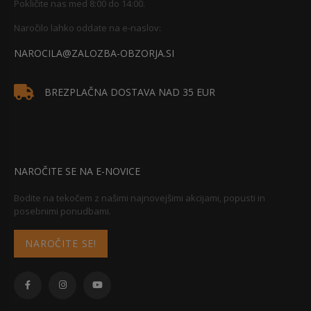
Pokličite nas med 8:00 do 14:00.
Naročilo lahko oddate na e-naslov:
NAROCILA@ZALOZBA-OBZORJA.SI
BREZPLAČNA DOSTAVA NAD 35 EUR
NAROČITE SE NA E-NOVICE
Bodite na tekočem z našimi najnovejšimi akcijami, popusti in
posebnimi ponudbami.
NAROČITE SE!