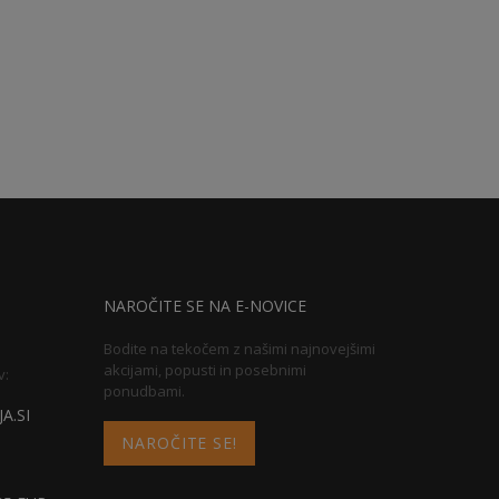
NAROČITE SE NA E-NOVICE
Bodite na tekočem z našimi najnovejšimi
akcijami, popusti in posebnimi
v:
ponudbami.
A.SI
NAROČITE SE!