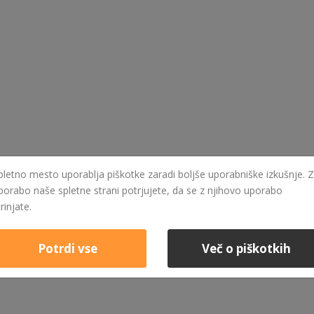
pletno mesto uporablja piškotke zaradi boljše uporabniške izkušnje. Z
porabo naše spletne strani potrjujete, da se z njihovo uporabo
trinjate.
Potrdi vse
Več o piškotkih