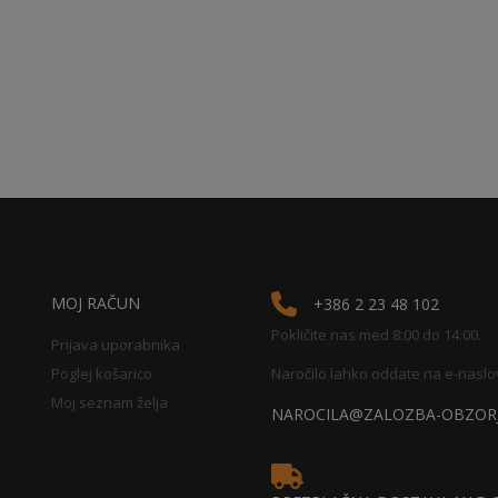
MOJ RAČUN
+386 2 23 48 102
Pokličite nas med 8:00 do 14:00.
Prijava uporabnika
Poglej košarico
Naročilo lahko oddate na e-naslo
Moj seznam želja
NAROCILA@ZALOZBA-OBZORJ