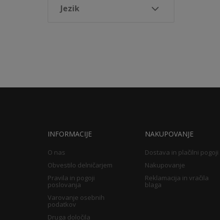
Jezik
INFORMACIJE
NAKUPOVANJE
O nas
Dostava in plačilni pogoji
Obvestilo delničarjem
Nakupovanje
Pravila in pogoji
Reklamacija in vračila
poslovanja
blaga
Varovanje osebnih
podatkov
Druga določila