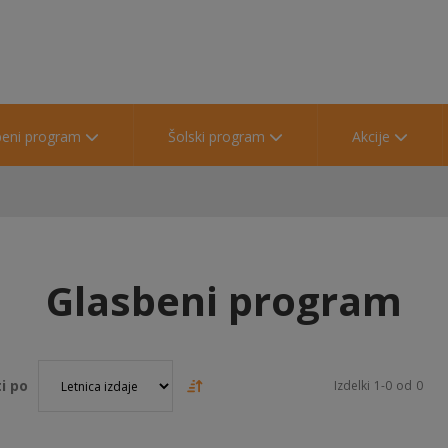
beni program
Šolski program
Akcije
Glasbeni program
i po
Izdelki
1
-
0
od
0