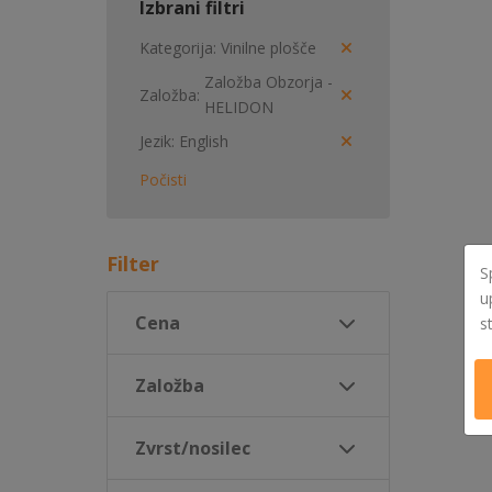
Izbrani filtri
Kategorija
Vinilne plošče
Založba Obzorja -
Založba
HELIDON
Jezik
English
Počisti
Filter
S
u
Cena
s
Založba
Zvrst/nosilec