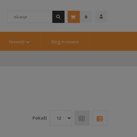
0
Novosti
Blog in novice
Pokaži