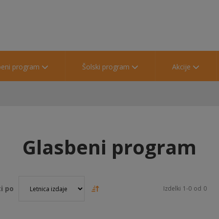
beni program
Šolski program
Akcije
Glasbeni program
i po
Izdelki
1
-
0
od
0