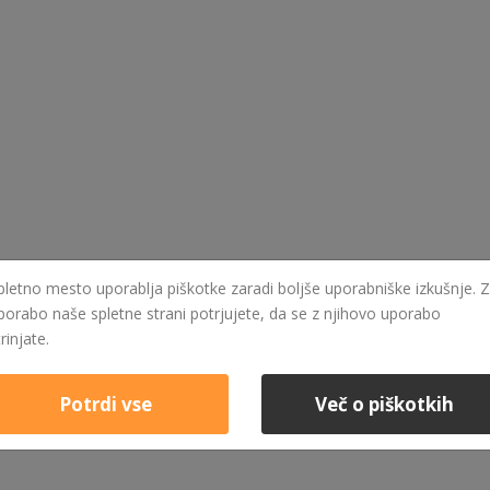
pletno mesto uporablja piškotke zaradi boljše uporabniške izkušnje. Z
porabo naše spletne strani potrjujete, da se z njihovo uporabo
trinjate.
Potrdi vse
Več o piškotkih