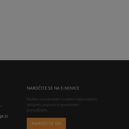
NAROČITE SE NA E-NOVICE
Bodite na tekočem z našimi najnovejšimi
akcijami, popusti in posebnimi
v:
ponudbami.
A.SI
NAROČITE SE!