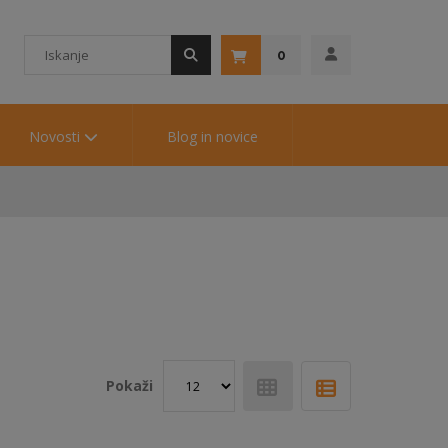
0
Novosti
Blog in novice
Pokaži