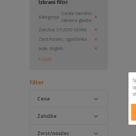
Izbrani filtri
Ostala narodno-
Kategorija
zabavna glasba
Založba
STUDIO GONG
Zvrst/nosilec
zgoščenka
Jezik
English
Počisti
S
Filter
u
s
Cena
Založba
Zvrst/nosilec