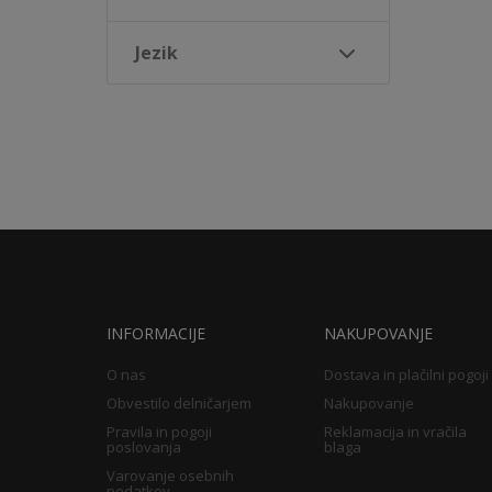
Jezik
INFORMACIJE
NAKUPOVANJE
O nas
Dostava in plačilni pogoji
Obvestilo delničarjem
Nakupovanje
Pravila in pogoji
Reklamacija in vračila
poslovanja
blaga
Varovanje osebnih
podatkov