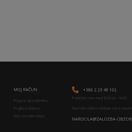
MOJ RAČUN
+386 2 23 48 102
Pokličite nas med 8:00 do 14:00.
Prijava uporabnika
Poglej košarico
Naročilo lahko oddate na e-naslo
Moj seznam želja
NAROCILA@ZALOZBA-OBZORJ